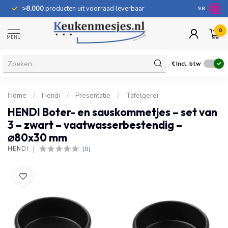
>8.000
producten uit voorraad leverbaar
100 dage
9.8
0
MENU
€
Incl. btw
Home
/
Hendi
/
Presentatie
/
Tafelgerei
HENDI Boter- en sauskommetjes – set van
3 – zwart – vaatwasserbestendig –
⌀80x30 mm
(0)
HENDI