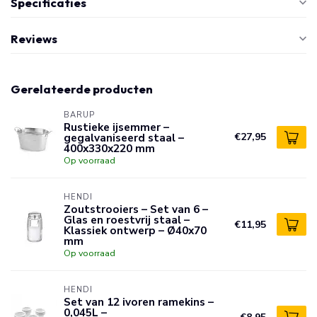
Specificaties
Reviews
Gerelateerde producten
BARUP
Rustieke ijsemmer –
gegalvaniseerd staal –
€27,95
400x330x220 mm
Op voorraad
HENDI
Zoutstrooiers – Set van 6 –
Glas en roestvrij staal –
€11,95
Klassiek ontwerp – Ø40x70
mm
Op voorraad
HENDI
Set van 12 ivoren ramekins –
0,045L –