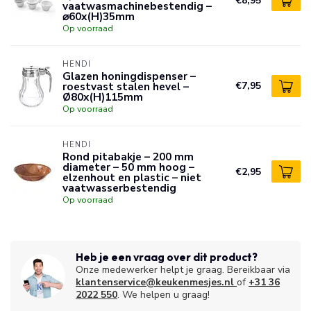
€8,95
vaatwasmachinebestendig –
⌀60x(H)35mm
Op voorraad
HENDI
Glazen honingdispenser –
roestvast stalen hevel –
€7,95
Ø80x(H)115mm
Op voorraad
HENDI
Rond pitabakje – 200 mm
diameter – 50 mm hoog –
€2,95
elzenhout en plastic – niet
vaatwasserbestendig
Op voorraad
Heb je een vraag over dit product?
Onze medewerker helpt je graag. Bereikbaar via
klantenservice@keukenmesjes.nl
of
+31 36
2022 550
. We helpen u graag!