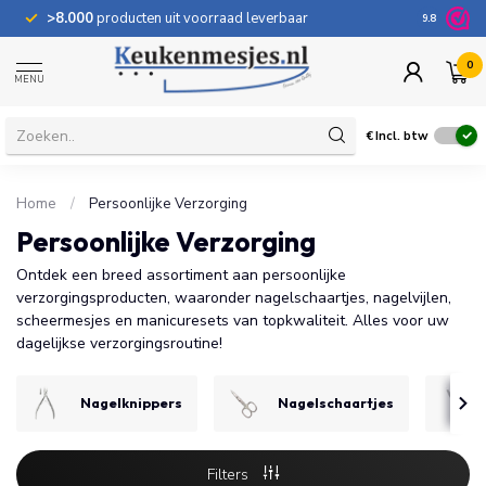
>8.000
producten uit voorraad leverbaar
100 dage
9.8
0
MENU
€
Incl. btw
Home
/
Persoonlijke Verzorging
Persoonlijke Verzorging
Ontdek een breed assortiment aan persoonlijke
verzorgingsproducten, waaronder nagelschaartjes, nagelvijlen,
scheermesjes en manicuresets van topkwaliteit. Alles voor uw
dagelijkse verzorgingsroutine!
Nagelknippers
Nagelschaartjes
Filters