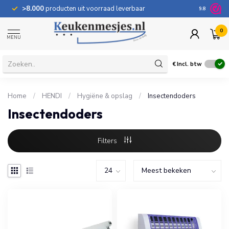
>8.000
producten uit voorraad leverbaar
100 dage
9.8
0
MENU
€
Incl. btw
Home
/
HENDI
/
Hygiëne & opslag
/
Insectendoders
Insectendoders
Filters