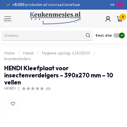
>8.000
producten uit voorraad leverbaar
100 dage
9.8
0
MENU
€
Incl. btw
Home
/
Hendi
/
Hygiene-opslag-12432633
/
Insectendoders
HENDI Kleefplaat voor
insectenverdelgers – 390x270 mm – 10
vellen
(0)
HENDI