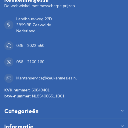
De webwinkel met messcherpe prijzen
Landbouwweg 22D
3899 BE Zeewolde
Nederland
036 - 2022 550
036 - 2100 160
klantenservice@keukenmesjes.nl
KVK nummer:
60849401
btw-nummer:
NL854086511B01
Categorieën
Informatie