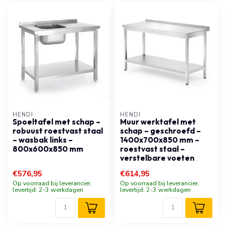
HENDI
HENDI
Spoeltafel met schap –
Muur werktafel met
robuust roestvast staal
schap – geschroefd –
– wasbak links –
1400x700x850 mm –
800x600x850 mm
roestvast staal –
verstelbare voeten
€576,95
€614,95
Op voorraad bij leverancier,
Op voorraad bij leverancier,
levertijd: 2-3 werkdagen
levertijd: 2-3 werkdagen