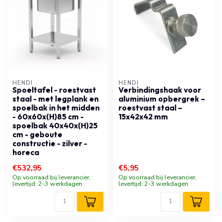
HENDI
HENDI
Spoeltafel - roestvast
Verbindingshaak voor
staal - met legplank en
aluminium opbergrek –
spoelbak in het midden
roestvast staal –
- 60x60x(H)85 cm -
15x42x42 mm
spoelbak 40x40x(H)25
cm - geboute
constructie - zilver -
horeca
€532,95
€5,95
Op voorraad bij leverancier,
Op voorraad bij leverancier,
levertijd: 2-3 werkdagen
levertijd: 2-3 werkdagen