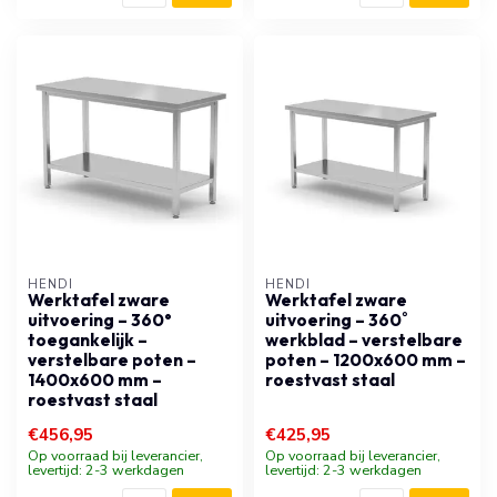
HENDI
HENDI
Werktafel zware
Werktafel zware
uitvoering – 360°
uitvoering – 360˚
toegankelijk –
werkblad – verstelbare
verstelbare poten –
poten – 1200x600 mm –
1400x600 mm –
roestvast staal
roestvast staal
€456,95
€425,95
Op voorraad bij leverancier,
Op voorraad bij leverancier,
levertijd: 2-3 werkdagen
levertijd: 2-3 werkdagen