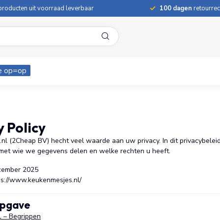
roducten uit voorraad leverbaar
100 dagen
retourrec
e op=op
y Policy
nl (2Cheap BV) hecht veel waarde aan uw privacy. In dit privacybele
met wie we gegevens delen en welke rechten u heeft.
cember 2025
s://www.keukenmesjes.nl/
opgave
 1 – Begrippen