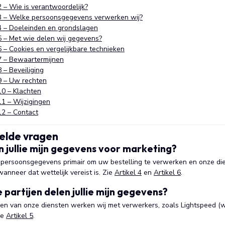
2 – Wie is verantwoordelijk?
 3 – Welke persoonsgegevens verwerken wij?
 4 – Doeleinden en grondslagen
 5 – Met wie delen wij gegevens?
6 – Cookies en vergelijkbare technieken
 7 – Bewaartermijnen
8 – Beveiliging
 9 – Uw rechten
10 – Klachten
11 – Wijzigingen
12 – Contact
elde vragen
 jullie mijn gegevens voor marketing?
 persoonsgegevens primair om uw bestelling te verwerken en onze dien
anneer dat wettelijk vereist is. Zie
Artikel 4
en
Artikel 6
.
 partijen delen jullie mijn gegevens?
ren van onze diensten werken wij met verwerkers, zoals Lightspeed 
ie
Artikel 5
.