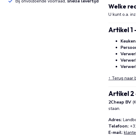
Bij onvoldoende voorraad,
snelle levertijd
Welke rec
U kunt o.a. i
Artikel 1
Keukenm
Persoo
Verwer
Verwer
Verwer
↑ Terug naar 
Artikel 2
2Cheap BV
(K
staan.
Adres:
Landbo
Telefoon:
+31
E-mail:
klant