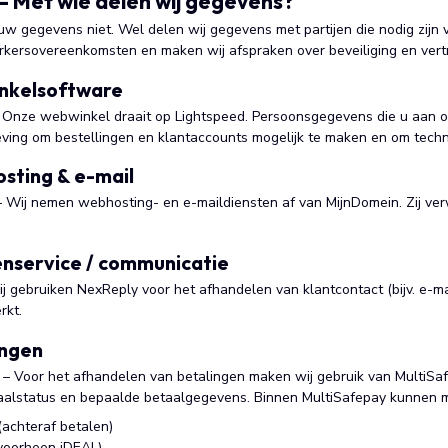
 – Met wie delen wij gegevens?
w gegevens niet. Wel delen wij gegevens met partijen die nodig zijn v
erkersovereenkomsten en maken wij afspraken over beveiliging en vert
inkelsoftware
 Onze webwinkel draait op Lightspeed. Persoonsgegevens die u aan on
ing om bestellingen en klantaccounts mogelijk te maken en om techni
sting & e-mail
 Wij nemen webhosting- en e-maildiensten af van MijnDomein. Zij v
enservice / communicatie
j gebruiken NexReply voor het afhandelen van klantcontact (bijv. e-ma
rkt.
ingen
– Voor het afhandelen van betalingen maken wij gebruik van MultiSaf
alstatus en bepaalde betaalgegevens. Binnen MultiSafepay kunnen me
achteraf betalen)
voorheen iDEAL)