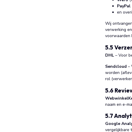
PayPal
en over
Wij ontvangen 
verwerking en
voorwaarden 
5.5 Verze
DHL
– Voor be
Sendcloud
– 
worden (aflev
rol (verwerker
5.6 Revie
WebwinkelK
naam en e-mai
5.7 Analyt
Google Analy
vergelijkbare 