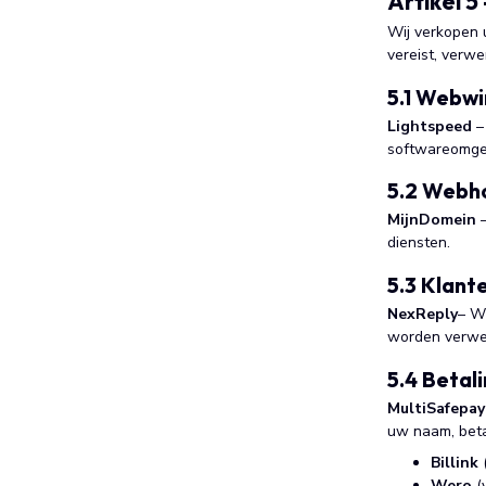
Artikel 5
Wij verkopen u
vereist, verw
5.1 Webw
Lightspeed
–
softwareomgev
5.2 Webho
MijnDomein
–
diensten.
5.3 Klant
NexReply
– Wi
worden verwe
5.4 Betal
MultiSafepay
uw naam, beta
Billink
(
Wero
(