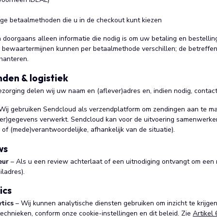
ige betaalmethoden die u in de checkout kunt kiezen
doorgaans alleen informatie die nodig is om uw betaling en bestelling
 bewaartermijnen kunnen per betaalmethode verschillen; de betreffend
hanteren.
nden & logistiek
zorging delen wij uw naam en (aflever)adres en, indien nodig, conta
Wij gebruiken Sendcloud als verzendplatform om zendingen aan te make
er)gegevens verwerkt. Sendcloud kan voor de uitvoering samenwerke
 of (mede)verantwoordelijke, afhankelijk van de situatie).
ws
eur
– Als u een review achterlaat of een uitnodiging ontvangt om een
ladres).
ics
tics
– Wij kunnen analytische diensten gebruiken om inzicht te krijgen
technieken, conform onze cookie-instellingen en dit beleid. Zie
Artikel 