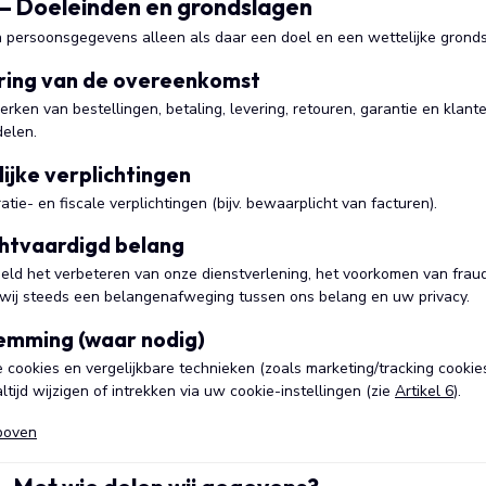
4 – Doeleinden en grondslagen
persoonsgegevens alleen als daar een doel en een wettelijke grondslag
ering van de overeenkomst
rken van bestellingen, betaling, levering, retouren, garantie en klan
delen.
lijke verplichtingen
atie- en fiscale verplichtingen (bijv. bewaarplicht van facturen).
htvaardigd belang
eeld het verbeteren van onze dienstverlening, het voorkomen van fraud
 wij steeds een belangenafweging tussen ons belang en uw privacy.
emming (waar nodig)
cookies en vergelijkbare technieken (zoals marketing/tracking cookies
tijd wijzigen of intrekken via uw cookie-instellingen (zie
Artikel 6
).
boven