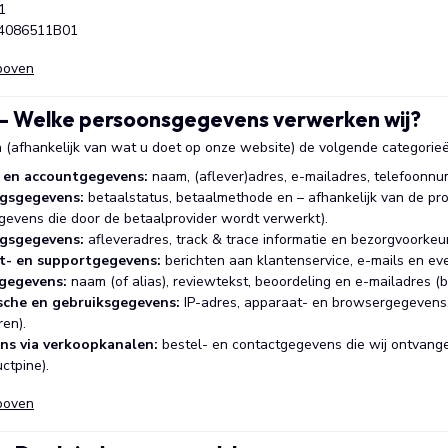
1
4086511B01
boven
3 – Welke persoonsgegevens verwerken wij?
 (afhankelijk van wat u doet op onze website) de volgende categorie
- en accountgegevens:
naam, (aflever)adres, e-mailadres, telefoonn
ngsgegevens:
betaalstatus, betaalmethode en – afhankelijk van de prov
gevens die door de betaalprovider wordt verwerkt).
ngsgegevens:
afleveradres, track & trace informatie en bezorgvoorkeu
t- en supportgegevens:
berichten aan klantenservice, e-mails en eve
gegevens:
naam (of alias), reviewtekst, beoordeling en e-mailadres (b
sche en gebruiksgegevens:
IP-adres, apparaat- en browsergegevens, 
ren).
ns via verkoopkanalen:
bestel- en contactgegevens die wij ontvangen
ctpine).
boven