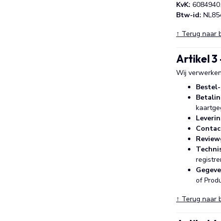
KvK:
6084940
Btw-id:
NL85
↑ Terug naar 
Artikel 
Wij verwerken
Bestel
Betali
kaartge
Leveri
Contac
Review
Techni
registre
Gegeve
of Produ
↑ Terug naar 