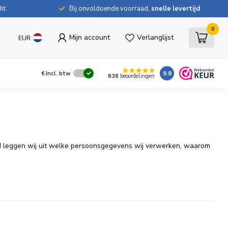
ht
Bij onvoldoende voorraad,
snelle levertijd
0
Mijn account
Verlanglijst
EUR
9.8
€
Incl. btw
638
beoordelingen
id leggen wij uit welke persoonsgegevens wij verwerken, waarom