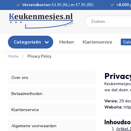
Verzendkosten
€4,95 (NL) en €7,95 (BE)
>8.000
p
Categorieën
Merken
Klantenservice
Sal
Home
/
Privacy Policy
Privac
Over ons
Keukenmesjes.
we dat doen, 
Betaalmethoden
Versie:
29 de
Website:
http
Klantenservice
Inhouds
Algemene voorwaarden
Artikel