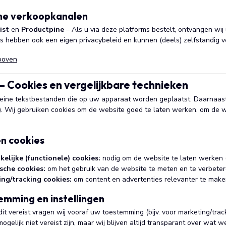
rne verkoopkanalen
ist
en
Productpine
– Als u via deze platforms bestelt, ontvangen wi
s hebben ook een eigen privacybeleid en kunnen (deels) zelfstandig v
boven
 – Cookies en vergelijkbare technieken
kleine tekstbestanden die op uw apparaat worden geplaatst. Daarnaast
s). Wij gebruiken cookies om de website goed te laten werken, om de 
en cookies
elijke (functionele) cookies:
nodig om de website te laten werken (b
sche cookies:
om het gebruik van de website te meten en te verbeter
ng/tracking cookies:
om content en advertenties relevanter te maken
emming en instellingen
t vereist vragen wij vooraf uw toestemming (bijv. voor marketing/tra
gelijk niet vereist zijn, maar wij blijven altijd transparant over wa