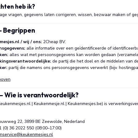
hten heb ik?
nzage vragen, gegevens laten corrigeren, wissen, bezwaar maken of g
 – Begrippen
esjes.nl / wij / ons:
2Cheap BV.
nsgegevens:
alle informatie over een geïdentificeerde of identificeer
ken:
alles wat met persoonsgegevens kan worden gedaan (verzamelen, 
kingsverantwoordelijke:
de partij die het doel en de middelen van d
ker:
partij die namens ons persoonsgegevens verwerkt (bijv. hostingpart
boven
 – Wie is verantwoordelijk?
eukenmesjes.nl | Keukenmesje.nl | Keukenmesjes.be) is verwerkingsver
uwweg 22, 3899 BE Zeewolde, Nederland
 (0) 36 2022 550 (08:00–17:00)
enservice@keukenmesjes.nl