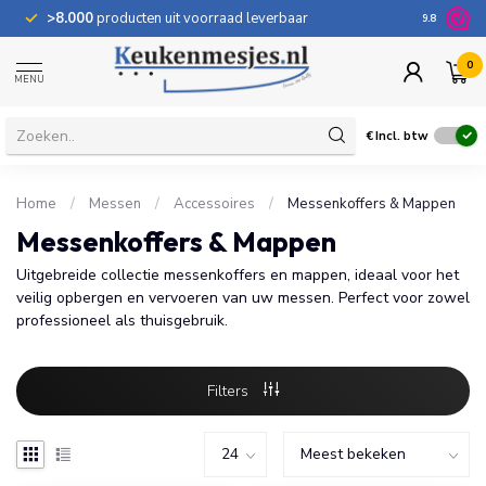
>8.000
producten uit voorraad leverbaar
100 dage
9.8
0
MENU
€
Incl. btw
Home
/
Messen
/
Accessoires
/
Messenkoffers & Mappen
Messenkoffers & Mappen
Uitgebreide collectie messenkoffers en mappen, ideaal voor het
veilig opbergen en vervoeren van uw messen. Perfect voor zowel
professioneel als thuisgebruik.
Filters