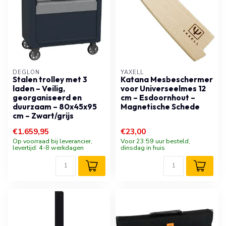
DÉGLON
YAXELL
Stalen trolley met 3
Katana Mesbeschermer
laden – Veilig,
voor Universeelmes 12
georganiseerd en
cm – Esdoornhout –
duurzaam – 80x45x95
Magnetische Schede
cm – Zwart/grijs
€1.659,95
€23,00
Op voorraad bij leverancier,
Voor 23:59 uur besteld,
levertijd: 4-8 werkdagen
dinsdag in huis