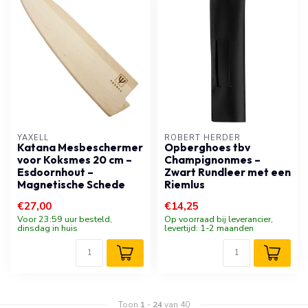
YAXELL
ROBERT HERDER
Katana Mesbeschermer
Opberghoes tbv
voor Koksmes 20 cm –
Champignonmes –
Esdoornhout –
Zwart Rundleer met een
Magnetische Schede
Riemlus
€27,00
€14,25
Voor 23:59 uur besteld,
Op voorraad bij leverancier,
dinsdag in huis
levertijd: 1-2 maanden
Toon
1
-
24
van 40