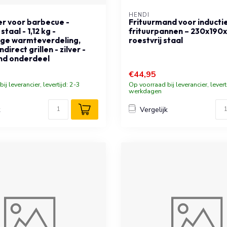
HENDI
ter voor barbecue -
Frituurmand voor inducti
taal - 1,12 kg -
frituurpannen – 230x190
ige warmteverdeling,
roestvrij staal
ndirect grillen - zilver -
nd onderdeel
€44,95
ij leverancier, levertijd: 2-3
Op voorraad bij leverancier, levert
werkdagen
k
Vergelijk