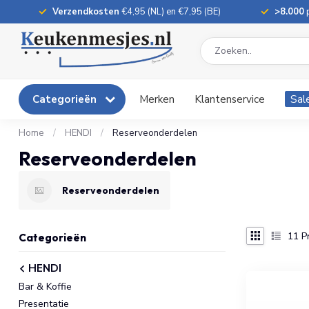
Verzendkosten
€4,95 (NL) en €7,95 (BE)
>8.000
p
Categorieën
Merken
Klantenservice
Sal
Home
/
HENDI
/
Reserveonderdelen
Reserveonderdelen
Reserveonderdelen
11
P
Categorieën
HENDI
Bar & Koffie
Presentatie