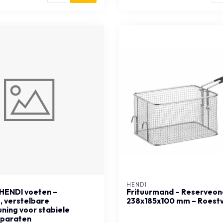
HENDI
 HENDI voeten –
Frituurmand – Reserveon
 verstelbare
238x185x100 mm – Roestvr
ning voor stabiele
paraten