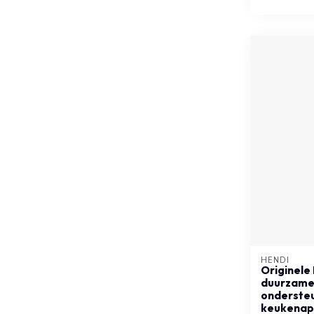
HENDI
Originele
duurzame,
ondersteu
keukenap