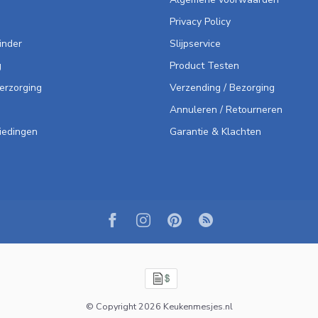
Privacy Policy
inder
Slijpservice
g
Product Testen
Verzorging
Verzending / Bezorging
Annuleren / Retourneren
iedingen
Garantie & Klachten
© Copyright 2026 Keukenmesjes.nl