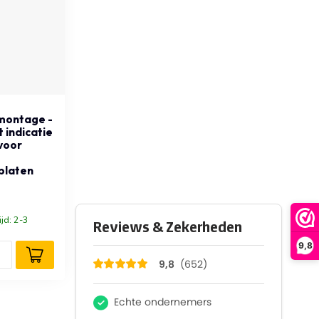
montage -
t indicatie
 voor
platen
ijd: 2-3
9,8