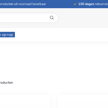
roducten uit voorraad leverbaar
100 dagen
retourrec
e op=op
roducten