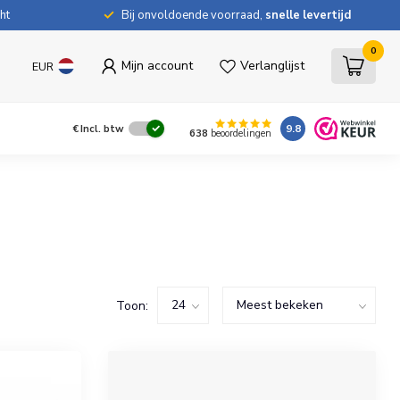
ht
Bij onvoldoende voorraad,
snelle levertijd
0
Mijn account
Verlanglijst
EUR
9.8
€
Incl. btw
638
beoordelingen
Toon: