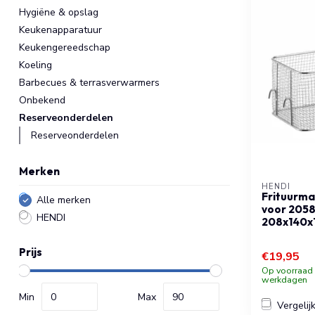
Hygiëne & opslag
Keukenapparatuur
Keukengereedschap
Koeling
Barbecues & terrasverwarmers
Onbekend
Reserveonderdelen
Reserveonderdelen
Merken
HENDI
Frituurman
Alle merken
voor 2058
HENDI
208x140x
Prijs
€19,95
Op voorraad b
werkdagen
Min
Max
Vergelij