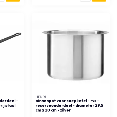
HENDI
derdeel –
binnenpot voor soepketel - rvs -
ij staal
reserveonderdeel - diameter 29,5
cm x 20 cm - zilver