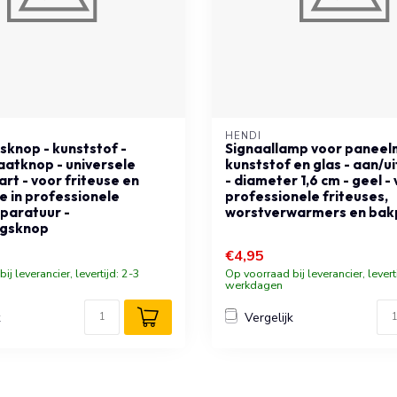
HENDI
sknop - kunststof -
Signaallamp voor paneel
atknop - universele
kunststof en glas - aan/ui
rt - voor friteuse en
- diameter 1,6 cm - geel -
e in professionele
professionele friteuses,
paratuur -
worstverwarmers en bak
ngsknop
€4,95
ij leverancier, levertijd: 2-3
Op voorraad bij leverancier, levert
werkdagen
k
Vergelijk