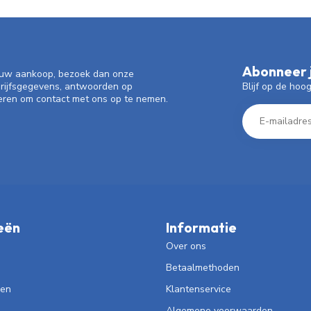
Abonneer j
f uw aankoop, bezoek dan onze
Blijf op de hoo
drijfsgegevens, antwoorden op
eren om contact met ons op te nemen.
eën
Informatie
Over ons
Betaalmethoden
len
Klantenservice
Algemene voorwaarden