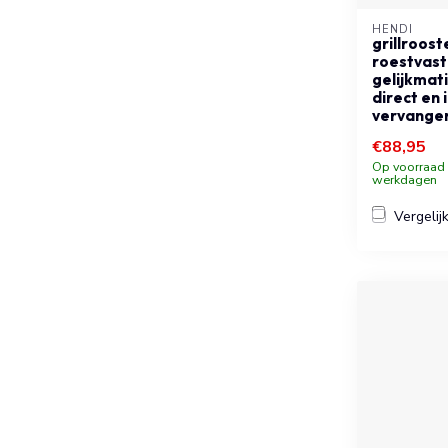
HENDI
grillroos
roestvast s
gelijkmat
direct en i
vervange
€88,95
Op voorraad b
werkdagen
Vergelij