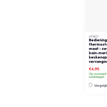
HENDI
Bediening
thermosta
maat - zwa
bain-mari
keukenap
vervangi
€4,95
Op voorraad b
werkdagen
Vergelij