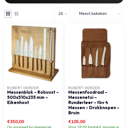
ROBERT HERDER
ROBERT HERDER
Messenblok – Robuust –
Messenfoudraal –
500x510x235 mm –
Messenetui –
Eikenhout
Runderleer – tbv 4
Messen – Drukknopen –
Bruin
€350,00
€105,00
Op voorraad bij leverancier,
Voor 16:00 besteld, morgen in