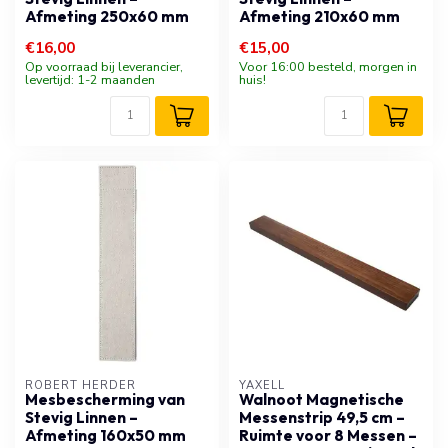
Afmeting 250x60 mm
Afmeting 210x60 mm
€16,00
€15,00
Op voorraad bij leverancier,
Voor 16:00 besteld, morgen in
levertijd: 1-2 maanden
huis!
ROBERT HERDER
YAXELL
Mesbescherming van
Walnoot Magnetische
Stevig Linnen –
Messenstrip 49,5 cm –
Afmeting 160x50 mm
Ruimte voor 8 Messen –