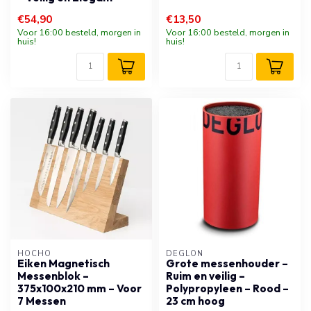
€54,90
€13,50
Voor 16:00 besteld, morgen in
Voor 16:00 besteld, morgen in
huis!
huis!
HOCHO
DÉGLON
Eiken Magnetisch
Grote messenhouder –
Messenblok –
Ruim en veilig –
375x100x210 mm – Voor
Polypropyleen – Rood –
7 Messen
23 cm hoog