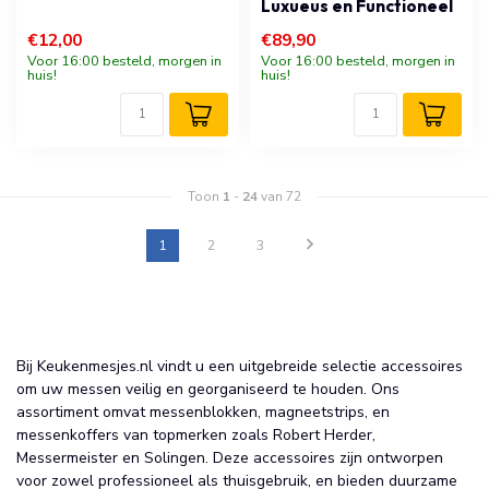
Luxueus en Functioneel
€12,00
€89,90
Voor 16:00 besteld, morgen in
Voor 16:00 besteld, morgen in
huis!
huis!
Toon
1
-
24
van 72
1
2
3
Bij Keukenmesjes.nl vindt u een uitgebreide selectie accessoires
om uw messen veilig en georganiseerd te houden. Ons
assortiment omvat messenblokken, magneetstrips, en
messenkoffers van topmerken zoals Robert Herder,
Messermeister en Solingen. Deze accessoires zijn ontworpen
voor zowel professioneel als thuisgebruik, en bieden duurzame