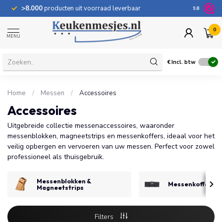
>8.000
producten uit voorraad leverbaar
100 dage
9.8
0
MENU
€
Incl. btw
Home
/
Messen
/
Accessoires
Accessoires
Uitgebreide collectie messenaccessoires, waaronder
messenblokken, magneetstrips en messenkoffers, ideaal voor het
veilig opbergen en vervoeren van uw messen. Perfect voor zowel
professioneel als thuisgebruik.
Messenblokken &
Messenkoffers &
Magneetstrips
Filters