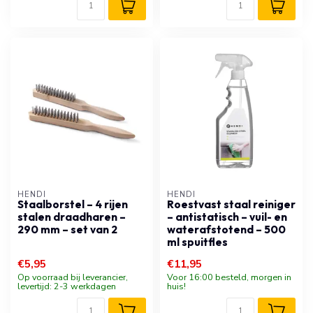
HENDI
HENDI
Staalborstel – 4 rijen
Roestvast staal reiniger
stalen draadharen –
– antistatisch – vuil- en
290 mm – set van 2
waterafstotend – 500
ml spuitfles
€5,95
€11,95
Op voorraad bij leverancier,
Voor 16:00 besteld, morgen in
levertijd: 2-3 werkdagen
huis!