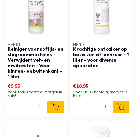
HENDI
HENDI
Reiniger voor softijs- en
Krachtige ontkalker op
slagroommachines –
basis van citroenzuur – 1
Verwijdert vet- en
liter – voor diverse
eiwitresten – Voor
apparaten
binnen- en buitenkant –
1 liter
€9,95
€10,95
Voor 16:00 besteld, morgen in
Voor 16:00 besteld, morgen in
huis!
huis!