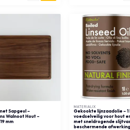
MATERIALIX
 met Sapgeul –
Gekookte lijnzaadolie – 1 l
ns Walnoot Hout –
voedselveilig voor hout e
19 mm
met sneldrogende slijtva
beschermende afwerkin