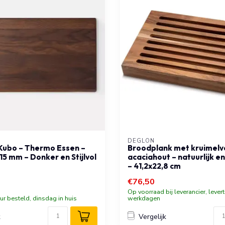
DÉGLON
 Kubo – Thermo Essen –
Broodplank met kruimelv
5 mm – Donker en Stijlvol
acaciahout – natuurlijk e
– 41,2x22,8 cm
€76,50
Op voorraad bij leverancier, levert
ur besteld, dinsdag in huis
werkdagen
k
Vergelijk