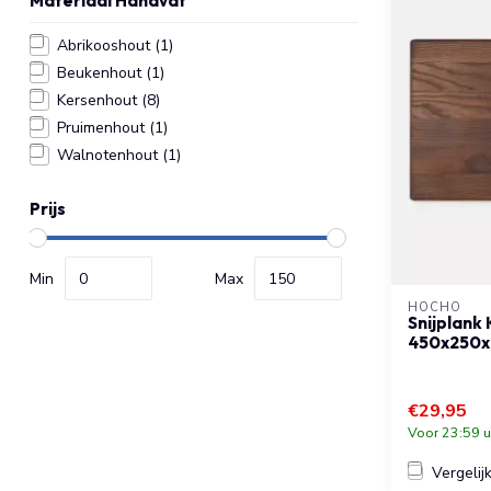
Materiaal Handvat
Abrikooshout
(1)
Beukenhout
(1)
Kersenhout
(8)
Pruimenhout
(1)
Walnotenhout
(1)
Prijs
Min
Max
HOCHO
Snijplank
450x250x1
€29,95
Voor 23:59 u
Vergelij