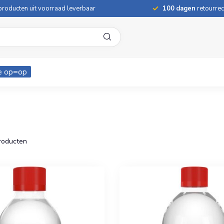
roducten uit voorraad leverbaar
100 dagen
retourrec
e op=op
roducten