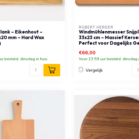
ROBERT HERDER
plank – Eikenhout –
Windmühlenmesser Snijpl
20 mm – Hard Wax
33x23 cm – Massief Kerse
g
Perfect voor Dagelijks G
€66,00
ur besteld, dinsdag in huis
Voor 23:59 uur besteld, dinsdag i
k
Vergelijk