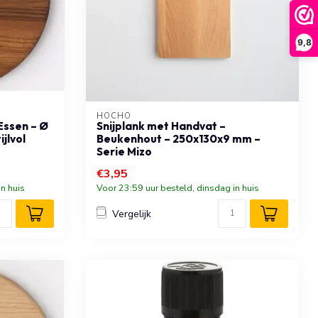
9,8
HOCHO
Essen – Ø
Snijplank met Handvat –
jlvol
Beukenhout – 250x130x9 mm –
Serie Mizo
€3,95
n huis
Voor 23:59 uur besteld, dinsdag in huis
Vergelijk