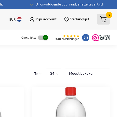
ht
Bij onvoldoende voorraad,
snelle levertijd
0
Mijn account
Verlanglijst
EUR
9.8
€
Incl. btw
638
beoordelingen
Toon: