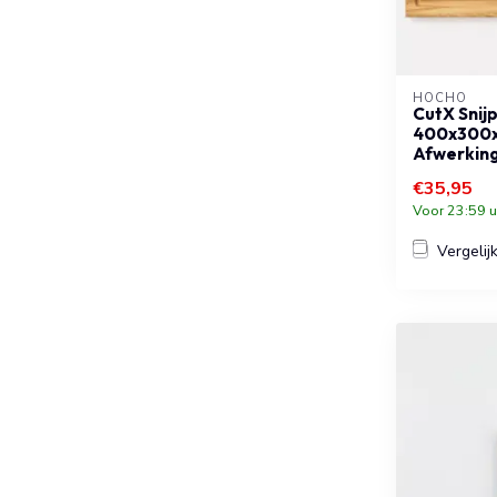
HOCHO
CutX Snij
400x300x
Afwerkin
€35,95
Voor 23:59 u
Vergelij