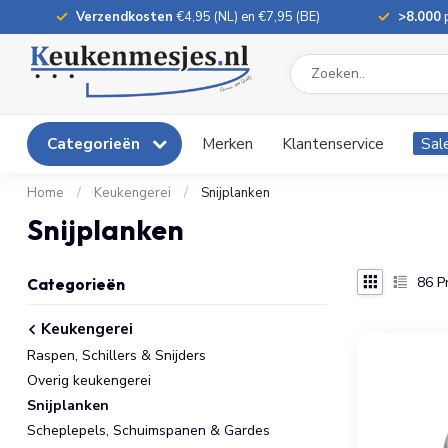
Verzendkosten
€4,95 (NL) en €7,95 (BE)
>8.000
p
Categorieën
Merken
Klantenservice
Sal
Home
/
Keukengerei
/
Snijplanken
Snijplanken
86
P
Categorieën
Keukengerei
Raspen, Schillers & Snijders
Overig keukengerei
Snijplanken
Scheplepels, Schuimspanen & Gardes