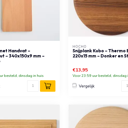
HOCHO
 met Handvat –
Snijplank Kubo – Thermo 
ut – 340x150x9 mm –
220x15 mm – Donker en Sti
o
€13,95
ur besteld, dinsdag in huis
Voor 23:59 uur besteld, dinsdag i
k
Vergelijk