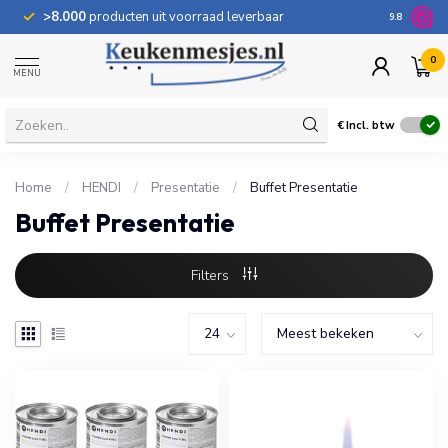
>8.000
producten uit voorraad leverbaar
100 dage
9.8
0
MENU
€
Incl. btw
Home
/
HENDI
/
Presentatie
/
Buffet Presentatie
Buffet Presentatie
Filters