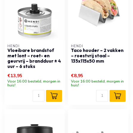
HENDI
HENDI
Vloeibare brandstof
Taco houder – 2 vakken
met lont – roet- en
– roestvrij staal –
geurvrij – brandduur ± 4
135x115x50 mm
uur – 6 stuks
€13,95
€8,95
Voor 16:00 besteld, morgen in
Voor 16:00 besteld, morgen in
huis!
huis!