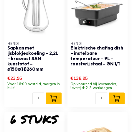
HENDI
HENDI
Sapkan met
Elektrische chafing dish
ijsblokjeskoeling – 2,2L
– instelbare
– krasvast SAN
temperatuur – 9L –
kunststof –
roestvrij staal – GN 1/1
⌀150x(H)260mm
€23,95
€138,95
Voor 16:00 besteld, morgen in
Op voorraad bij leverancier,
huis!
levertijd: 2-3 werkdagen