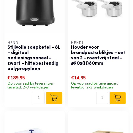
HENDI
HENDI
Stijlvolle soepketel – 8L
Houder voor
– digitaal
brandpasta blikjes – set
bedieningspaneel –
van 2 – roestvrij staal –
zwart – hittebestendig
⌀90x(H)60mm
polypropyleen
€189,95
€14,95
Op voorraad bij leverancier,
Op voorraad bij leverancier,
levertijd: 2-3 werkdagen
levertijd: 2-3 werkdagen