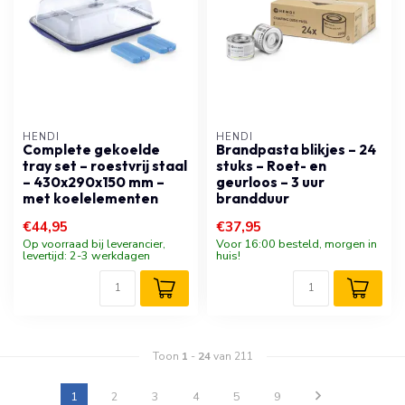
HENDI
HENDI
Complete gekoelde
Brandpasta blikjes – 24
tray set – roestvrij staal
stuks – Roet- en
– 430x290x150 mm –
geurloos – 3 uur
met koelelementen
brandduur
€44,95
€37,95
Op voorraad bij leverancier,
Voor 16:00 besteld, morgen in
levertijd: 2-3 werkdagen
huis!
Toon
1
-
24
van 211
1
2
3
4
5
9