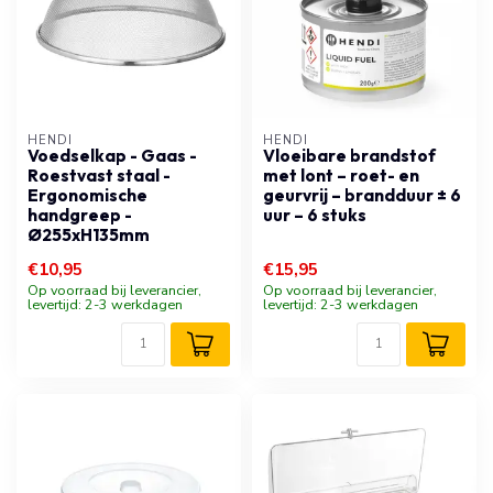
HENDI
HENDI
Voedselkap - Gaas -
Vloeibare brandstof
Roestvast staal -
met lont – roet- en
Ergonomische
geurvrij – brandduur ± 6
handgreep -
uur – 6 stuks
Ø255xH135mm
€10,95
€15,95
Op voorraad bij leverancier,
Op voorraad bij leverancier,
levertijd: 2-3 werkdagen
levertijd: 2-3 werkdagen