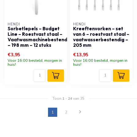
HENDI
HENDI
Sorbetlepels – Budget
Kreeftenvorken – set
Line – Roestvast staal –
van 6 – roestvast staal –
Vaatwasmachinebestendig
vaatwasserbestendig –
– 198 mm – 12 stuks
205 mm
€3,95
€13,95
Voor 16:00 besteld, morgen in
Voor 16:00 besteld, morgen in
huis!
huis!
Toon
1
-
24
van 35
1
2