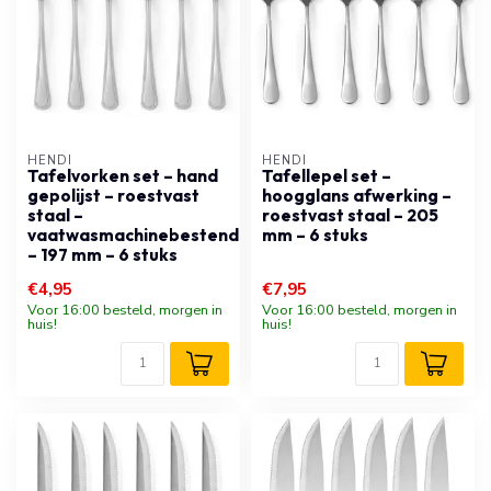
HENDI
HENDI
Tafelvorken set – hand
Tafellepel set –
gepolijst – roestvast
hoogglans afwerking –
staal –
roestvast staal – 205
vaatwasmachinebestendig
mm – 6 stuks
– 197 mm – 6 stuks
€4,95
€7,95
Voor 16:00 besteld, morgen in
Voor 16:00 besteld, morgen in
huis!
huis!