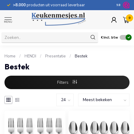
>8.000
producten uit voorraad leverbaar
100 dage
9.8
0
MENU
€
Incl. btw
Home
/
HENDI
/
Presentatie
/
Bestek
Bestek
Filters