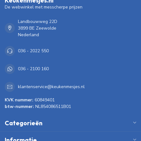
Keukenmesjes.nl
De webwinkel met messcherpe prijzen
Landbouwweg 22D
3899 BE Zeewolde
Nederland
036 - 2022 550
036 - 2100 160
klantenservice@keukenmesjes.nl
KVK nummer:
60849401
btw-nummer:
NL854086511B01
Categorieën
Informatie