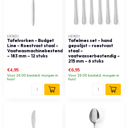
HENDI
HENDI
Tafelvorken – Budget
Tafelmes set – hand
Line – Roestvast staal –
gepolijst – roestvast
Vaatwasmachinebestendig
staal –
– 183 mm – 12 stuks
vaatwasserbestendig –
215 mm – 6 stuks
€4,95
€6,95
Voor 16:00 besteld, morgen in
Voor 16:00 besteld, morgen in
huis!
huis!