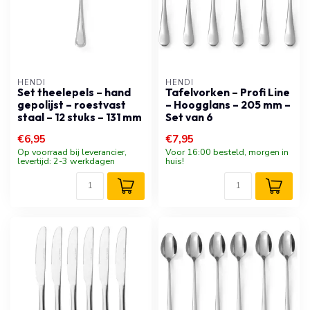
HENDI
HENDI
Set theelepels – hand
Tafelvorken – Profi Line
gepolijst – roestvast
– Hoogglans – 205 mm –
staal – 12 stuks – 131 mm
Set van 6
€6,95
€7,95
Op voorraad bij leverancier,
Voor 16:00 besteld, morgen in
levertijd: 2-3 werkdagen
huis!