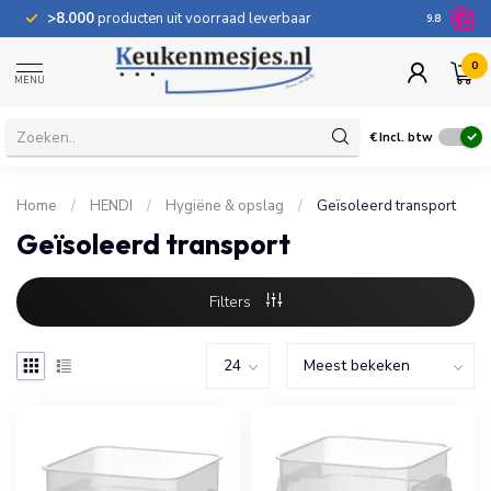
>8.000
producten uit voorraad leverbaar
100 dage
9.8
0
MENU
€
Incl. btw
Home
/
HENDI
/
Hygiëne & opslag
/
Geïsoleerd transport
Geïsoleerd transport
Filters