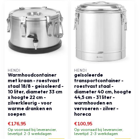
HENDI
HENDI
Warmhoudcontainer
geïsoleerde
met kraan - roestvast
transportcontainer -
staal 18/8 - geisoleerd -
roestvast staal -
10 liter, diameter 33 cm
diameter 40 cm, hoogte
x hoogte 22 cm -
44,5 cm - 31 liter -
zilverkleurig - voor
warmhouden en
warme dranken en
vervoeren - zilver -
soepen
horeca
€176,95
€100,95
Op voorraad bij leverancier,
Op voorraad bij leverancier,
levertijd: 2-3 werkdagen
levertijd: 2-3 werkdagen