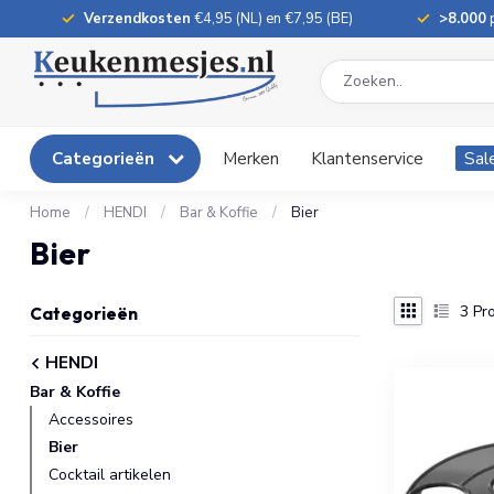
Verzendkosten
€4,95 (NL) en €7,95 (BE)
>8.000
p
Categorieën
Merken
Klantenservice
Sal
Home
/
HENDI
/
Bar & Koffie
/
Bier
Bier
3
Pro
Categorieën
HENDI
Bar & Koffie
Accessoires
Bier
Cocktail artikelen