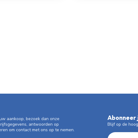
Abonneer j
f uw aankoop, bezoek dan onze
Blijf op de hoo
drijfsgegevens, antwoorden op
eren om contact met ons op te nemen.