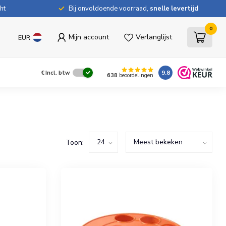
ht
Bij onvoldoende voorraad,
snelle levertijd
0
Mijn account
Verlanglijst
EUR
9.8
€
Incl. btw
638
beoordelingen
Toon: