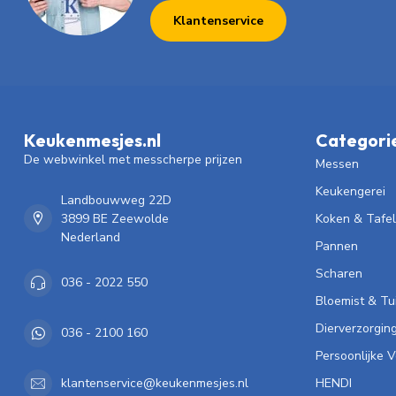
Klantenservice
Keukenmesjes.nl
Categori
De webwinkel met messcherpe prijzen
Messen
Keukengerei
Landbouwweg 22D
3899 BE Zeewolde
Koken & Tafe
Nederland
Pannen
Scharen
036 - 2022 550
Bloemist & Tu
Dierverzorgin
036 - 2100 160
Persoonlijke 
HENDI
klantenservice@keukenmesjes.nl