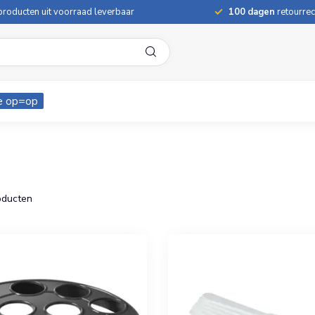
roducten uit voorraad leverbaar
100 dagen
retourrec
e op=op
ducten