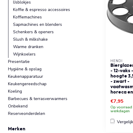
IJsblokjes
Koffie & espresso accessoires
Koffiemachines
Sapmachines en blenders
Schenkers & openers
Slush & milkshake
Warme dranken
Wijnkoelers
Presentatie
HENDI
Bierglaze
Hygiëne & opslag
- 12-vaks 
hoogte 3,
Keukenapparatuur
- zwart -
Keukengereedschap
vaatwasm
Koeling
horeca en
Barbecues & terrasverwarmers
€7,95
Onbekend
Op voorraad b
werkdagen
Reserveonderdelen
Vergelij
Merken