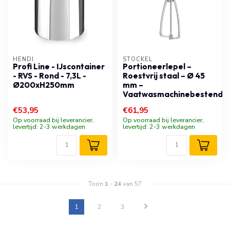
HENDI
STÖCKEL
Profi Line - IJscontainer
Portioneerlepel –
- RVS - Rond - 7,3L -
Roestvrij staal – Ø 45
Ø200xH250mm
mm –
Vaatwasmachinebestendig
€53,95
€61,95
Op voorraad bij leverancier,
Op voorraad bij leverancier,
levertijd: 2-3 werkdagen
levertijd: 2-3 werkdagen
Toon
1
-
24
van 57
1
2
3