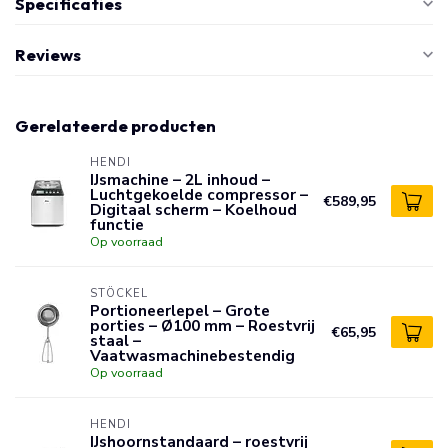
Specificaties
Reviews
Gerelateerde producten
HENDI
IJsmachine – 2L inhoud –
Luchtgekoelde compressor –
€589,95
Digitaal scherm – Koelhoud
functie
Op voorraad
STÖCKEL
Portioneerlepel – Grote
porties – Ø100 mm – Roestvrij
€65,95
staal –
Vaatwasmachinebestendig
Op voorraad
HENDI
IJshoornstandaard – roestvrij