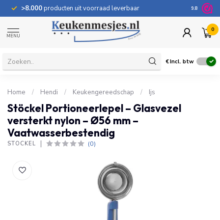
>8.000
producten uit voorraad leverbaar
100 dage
9.8
0
MENU
€
Incl. btw
Home
/
Hendi
/
Keukengereedschap
/
Ijs
Stöckel Portioneerlepel – Glasvezel
versterkt nylon – Ø56 mm –
Vaatwasserbestendig
(0)
STÖCKEL