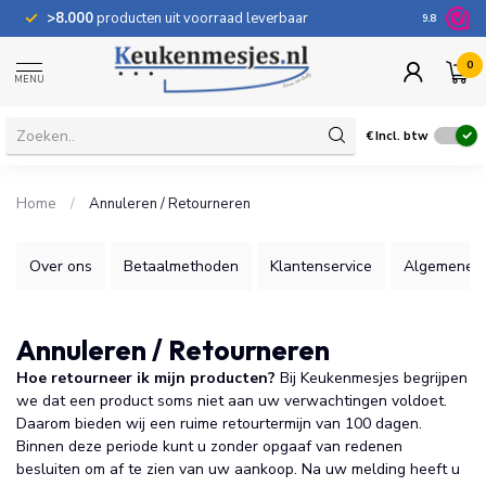
>8.000
producten uit voorraad leverbaar
100 dage
9.8
0
MENU
€
Incl. btw
Home
/
Annuleren / Retourneren
Over ons
Betaalmethoden
Klantenservice
Algemene 
Annuleren / Retourneren
Hoe retourneer ik mijn producten?
Bij Keukenmesjes begrijpen
we dat een product soms niet aan uw verwachtingen voldoet.
Daarom bieden wij een ruime retourtermijn van 100 dagen.
Binnen deze periode kunt u zonder opgaaf van redenen
besluiten om af te zien van uw aankoop. Na uw melding heeft u