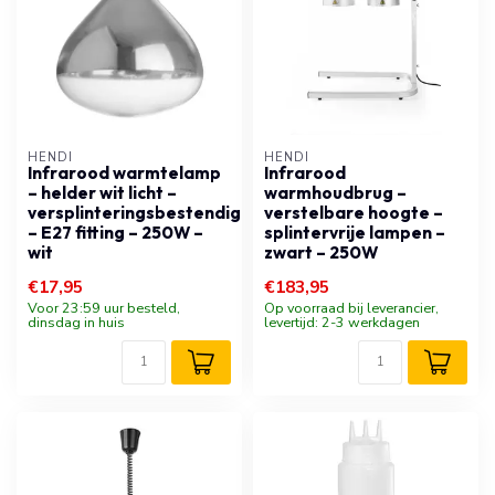
HENDI
HENDI
Infrarood warmtelamp
Infrarood
– helder wit licht –
warmhoudbrug –
versplinteringsbestendig
verstelbare hoogte –
– E27 fitting – 250W –
splintervrije lampen –
wit
zwart – 250W
€17,95
€183,95
Voor 23:59 uur besteld,
Op voorraad bij leverancier,
dinsdag in huis
levertijd: 2-3 werkdagen