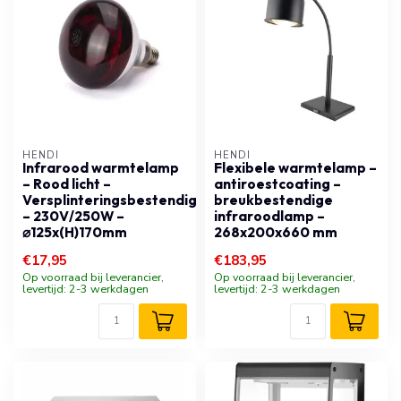
HENDI
HENDI
Infrarood warmtelamp
Flexibele warmtelamp –
– Rood licht –
antiroestcoating –
Versplinteringsbestendig
breukbestendige
– 230V/250W –
infraroodlamp –
⌀125x(H)170mm
268x200x660 mm
€17,95
€183,95
Op voorraad bij leverancier,
Op voorraad bij leverancier,
levertijd: 2-3 werkdagen
levertijd: 2-3 werkdagen