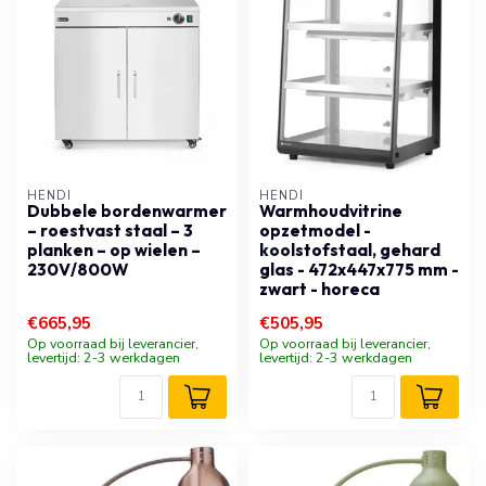
HENDI
HENDI
Dubbele bordenwarmer
Warmhoudvitrine
– roestvast staal – 3
opzetmodel -
planken – op wielen –
koolstofstaal, gehard
230V/800W
glas - 472x447x775 mm -
zwart - horeca
€665,95
€505,95
Op voorraad bij leverancier,
Op voorraad bij leverancier,
levertijd: 2-3 werkdagen
levertijd: 2-3 werkdagen