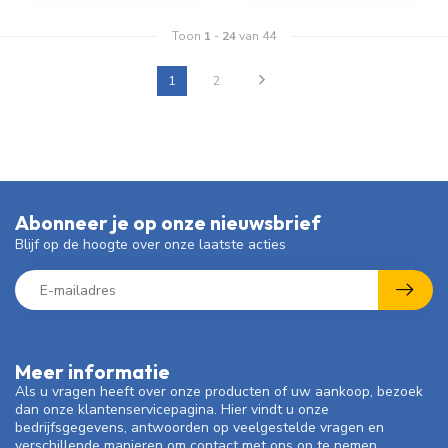
Toon
1
-
24
van 44
1
2
Abonneer je op onze nieuwsbrief
Blijf op de hoogte over onze laatste acties
Meer informatie
Als u vragen heeft over onze producten of uw aankoop, bezoek
dan onze klantenservicepagina. Hier vindt u onze
bedrijfsgegevens, antwoorden op veelgestelde vragen en
verschillende manieren om contact met ons op te nemen.