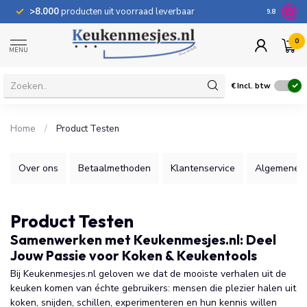
>8.000
producten uit voorraad leverbaar
100 dage
9.8
0
MENU
€
Incl. btw
Home
/
Product Testen
Over ons
Betaalmethoden
Klantenservice
Algemene 
Product Testen
Samenwerken met Keukenmesjes.nl: Deel
Jouw Passie voor Koken & Keukentools
Bij Keukenmesjes.nl geloven we dat de mooiste verhalen uit de
keuken komen van échte gebruikers: mensen die plezier halen uit
koken, snijden, schillen, experimenteren en hun kennis willen