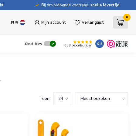
ht
Bij onvoldoende voorraad,
snelle levertijd
0
Mijn account
Verlanglijst
EUR
9.8
€
Incl. btw
638
beoordelingen
.
Toon: