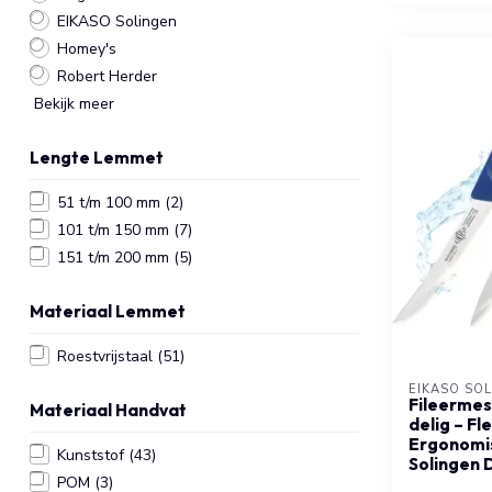
EIKASO Solingen
Homey's
Robert Herder
Bekijk meer
Lengte Lemmet
51 t/m 100 mm
(2)
101 t/m 150 mm
(7)
151 t/m 200 mm
(5)
Materiaal Lemmet
Roestvrijstaal
(51)
EIKASO SO
Fileermes
Materiaal Handvat
delig – F
Ergonomis
Kunststof
(43)
Solingen 
POM
(3)