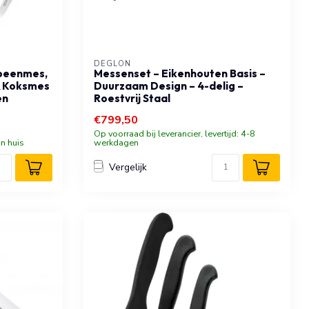
DÉGLON
tbeenmes,
Messenset – Eikenhouten Basis –
& Koksmes
Duurzaam Design – 4-delig –
en
Roestvrij Staal
€799,50
Op voorraad bij leverancier, levertijd: 4-8
n huis
werkdagen
Vergelijk