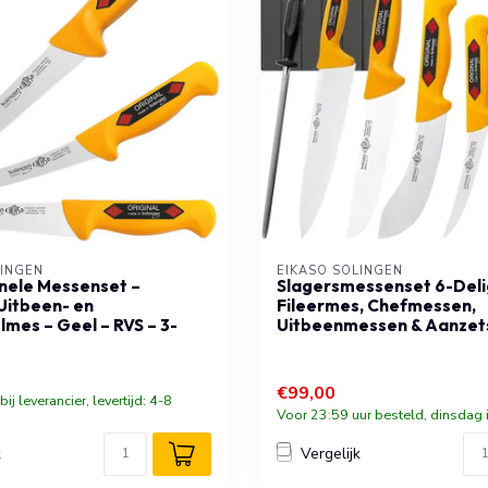
LINGEN
EIKASO SOLINGEN
nele Messenset –
Slagersmessenset 6-Delig 
 Uitbeen- en
Fileermes, Chefmessen,
lmes – Geel – RVS – 3-
Uitbeenmessen & Aanzet
€99,00
ij leverancier, levertijd: 4-8
Voor 23:59 uur besteld, dinsdag i
k
Vergelijk