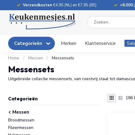
Verzendkosten
€4,95 (NL) en €7,95 (BE)
>8.000
p
Categorieën
Merken
Klantenservice
Sal
Home
/
Messen
/
Messensets
Messensets
Uitgebreide collectie messensets, van roestvrij staal tot damascus
186
Categorieën
Messen
Broodmessen
Fileermessen