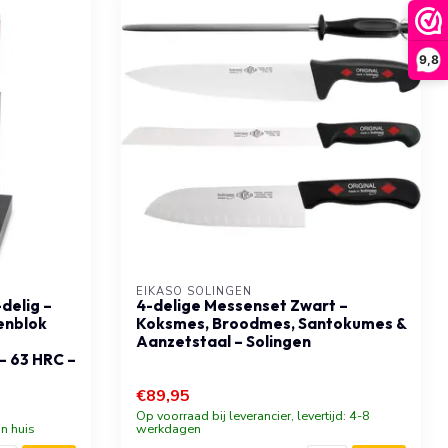
9,8
EIKASO SOLINGEN
delig –
4-delige Messenset Zwart –
enblok
Koksmes, Broodmes, Santokumes &
Aanzetstaal – Solingen
– 63 HRC –
€89,95
Op voorraad bij leverancier, levertijd: 4-8
n huis
werkdagen