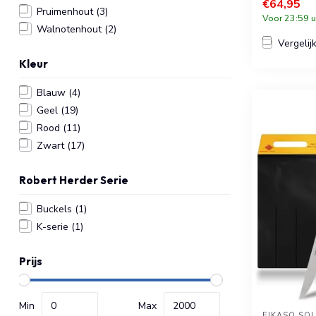
€64,95
Pruimenhout
(3)
Voor 23:59 u
Walnotenhout
(2)
Vergelij
Kleur
Blauw
(4)
Geel
(19)
Rood
(11)
Zwart
(17)
Robert Herder Serie
Buckels
(1)
K-serie
(1)
Prijs
Min
Max
EIKASO SO