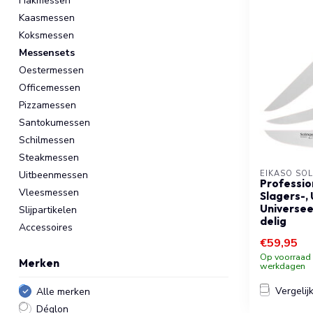
Hakmessen
Kaasmessen
Koksmessen
Messensets
Oestermessen
Officemessen
Pizzamessen
Santokumessen
Schilmessen
Steakmessen
Uitbeenmessen
EIKASO SO
Professio
Vleesmessen
Slagers-,
Universee
Slijpartikelen
delig
Accessoires
€59,95
Op voorraad b
Merken
werkdagen
Vergelij
Alle merken
Déglon