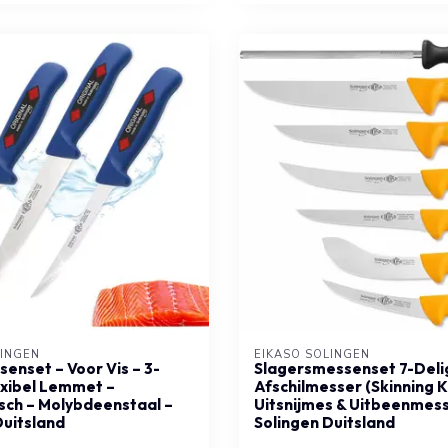
LINGEN
EIKASO SOLINGEN
senset – Voor Vis – 3-
Slagersmessenset 7-Delig 
lexibel Lemmet –
Afschilmesser (Skinning K
ch – Molybdeenstaal –
Uitsnijmes & Uitbeenmes
Duitsland
Solingen Duitsland