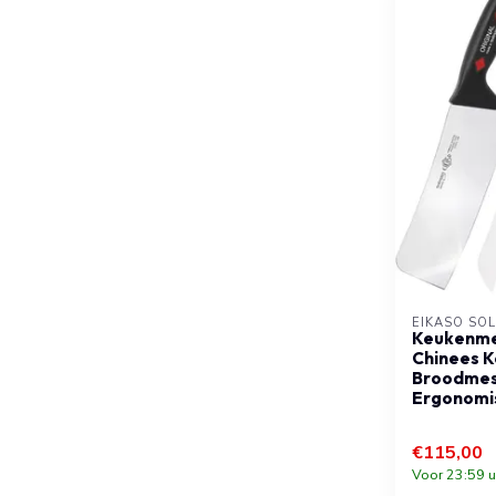
EIKASO SO
Keukenme
Chinees K
Broodmes
Ergonomi
€115,00
Voor 23:59 u