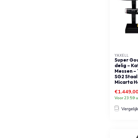
YAXELL
Super Gou
delig – K
Messen – 
SG2 Staal
Micarta H
€1.449,0
Voor 23:59 u
Vergelij