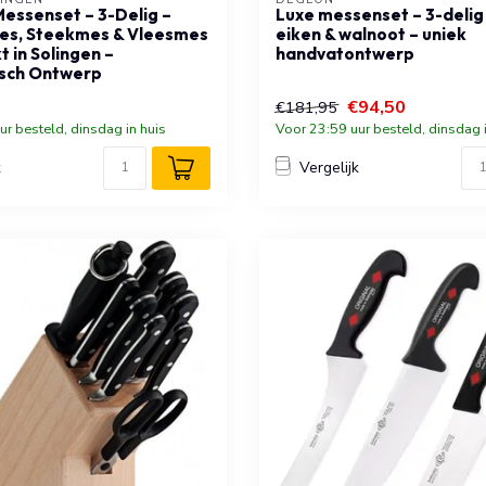
Messenset – 3-Delig –
Luxe messenset – 3-delig 
es, Steekmes & Vleesmes
eiken & walnoot – uniek
 in Solingen –
handvatontwerp
sch Ontwerp
€94,50
€181,95
ur besteld, dinsdag in huis
Voor 23:59 uur besteld, dinsdag i
k
Vergelijk