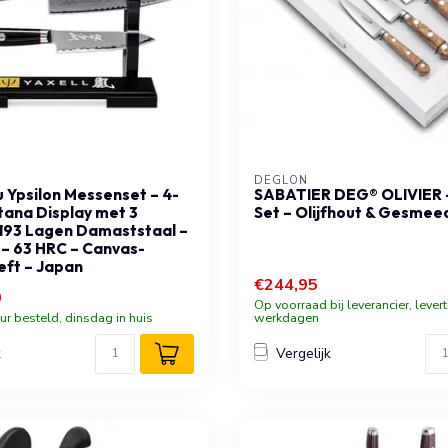
DÉGLON
 Ypsilon Messenset – 4-
SABATIER DEG® OLIVIER –
atana Display met 3
Set – Olijfhout & Gesmee
193 Lagen Damaststaal –
 – 63 HRC – Canvas-
eft – Japan
€244,95
0
Op voorraad bij leverancier, levert
ur besteld, dinsdag in huis
werkdagen
k
Vergelijk