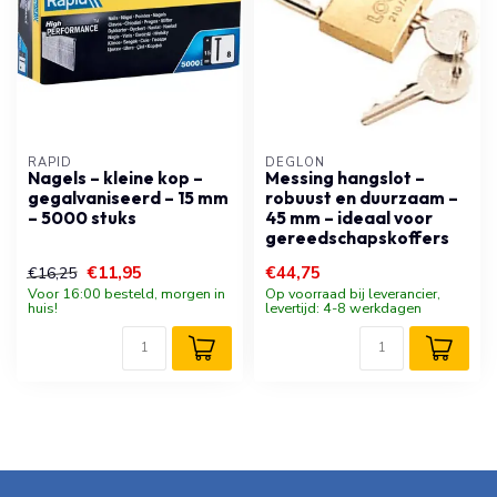
RAPID
DÉGLON
Nagels – kleine kop –
Messing hangslot –
gegalvaniseerd – 15 mm
robuust en duurzaam –
– 5000 stuks
45 mm – ideaal voor
gereedschapskoffers
€11,95
€44,75
€16,25
Voor 16:00 besteld, morgen in
Op voorraad bij leverancier,
huis!
levertijd: 4-8 werkdagen