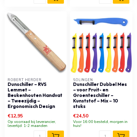
ROBERT HERDER
SOLINGEN
Dunschiller – RVS
Dunschiller Dubbel Mes
Lemmet –
– voor Fruit- en
Beukenhouten Handvat
Groenteschiller –
– Tweezijdig –
Kunststof – Mix – 10
Ergonomisch Design
stuks
€12,95
€24,50
Op voorraad bij leverancier,
Voor 16:00 besteld, morgen in
levertijd: 1-2 maanden
huis!