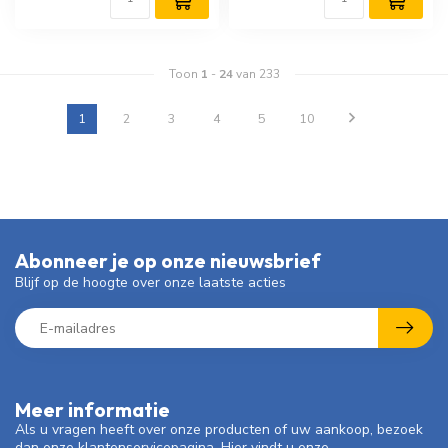
Toon
1
-
24
van 233
1
2
3
4
5
10
Abonneer je op onze nieuwsbrief
Blijf op de hoogte over onze laatste acties
Meer informatie
Als u vragen heeft over onze producten of uw aankoop, bezoek
dan onze klantenservicepagina. Hier vindt u onze