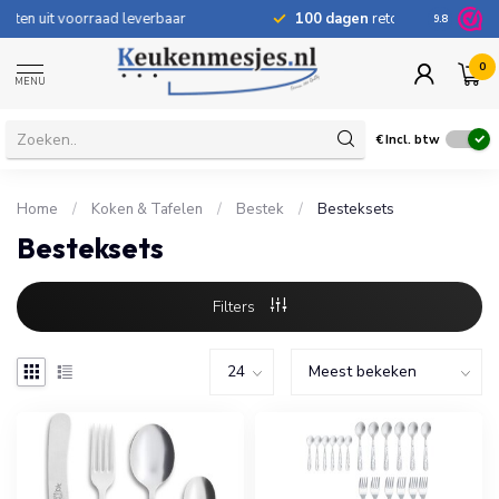
100 dagen
retourrecht
Bij onvold
9.8
0
MENU
€
Incl. btw
Home
/
Koken & Tafelen
/
Bestek
/
Besteksets
Besteksets
Filters