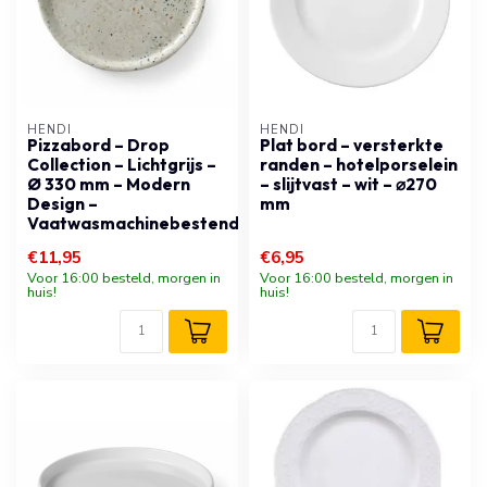
HENDI
HENDI
Pizzabord – Drop
Plat bord – versterkte
Collection – Lichtgrijs –
randen – hotelporselein
Ø 330 mm – Modern
– slijtvast – wit – ⌀270
Design –
mm
Vaatwasmachinebestendig
€11,95
€6,95
Voor 16:00 besteld, morgen in
Voor 16:00 besteld, morgen in
huis!
huis!