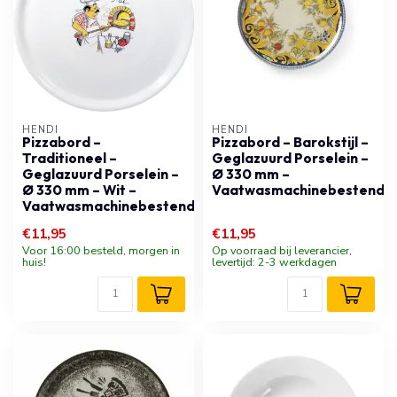
HENDI
HENDI
Pizzabord –
Pizzabord – Barokstijl –
Traditioneel –
Geglazuurd Porselein –
Geglazuurd Porselein –
Ø 330 mm –
Ø 330 mm – Wit –
Vaatwasmachinebestendig
Vaatwasmachinebestendig
€11,95
€11,95
Voor 16:00 besteld, morgen in
Op voorraad bij leverancier,
huis!
levertijd: 2-3 werkdagen