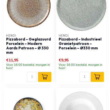
HENDI
HENDI
Pizzabord – Geglazuurd
Pizzabord – Industrieel
Porselein – Modern
Granietpatroon –
Aards Patroon – Ø 330
Porselein – Ø330 mm
mm
€11,95
€9,95
Voor 16:00 besteld, morgen in
Voor 16:00 besteld, morgen in
huis!
huis!