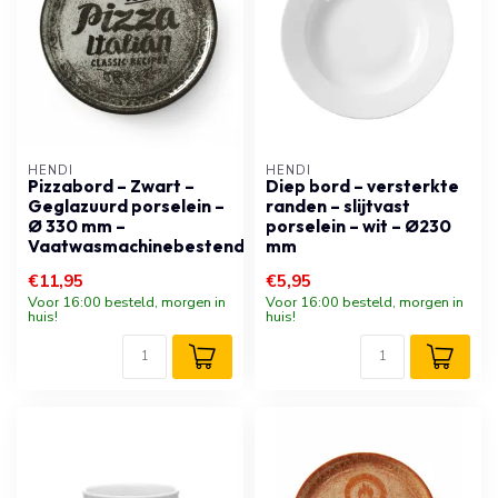
HENDI
HENDI
Pizzabord – Zwart –
Diep bord – versterkte
Geglazuurd porselein –
randen – slijtvast
Ø 330 mm –
porselein – wit – Ø230
Vaatwasmachinebestendig
mm
€11,95
€5,95
Voor 16:00 besteld, morgen in
Voor 16:00 besteld, morgen in
huis!
huis!