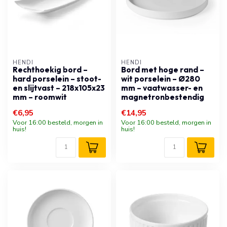
HENDI
HENDI
Rechthoekig bord –
Bord met hoge rand –
hard porselein – stoot-
wit porselein – Ø280
en slijtvast – 218x105x23
mm – vaatwasser- en
mm – roomwit
magnetronbestendig
€6,95
€14,95
Voor 16:00 besteld, morgen in
Voor 16:00 besteld, morgen in
huis!
huis!