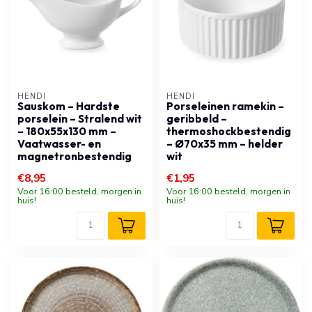
HENDI
HENDI
Sauskom – Hardste
Porseleinen ramekin –
porselein – Stralend wit
geribbeld –
– 180x55x130 mm –
thermoshockbestendig
Vaatwasser- en
– Ø70x35 mm – helder
magnetronbestendig
wit
€8,95
€1,95
Voor 16:00 besteld, morgen in
Voor 16:00 besteld, morgen in
huis!
huis!