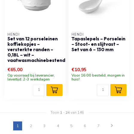
HENDI
HENDI
Set van 12 porseleinen
Tapaslepels – Porselein
koffiekopjes –
– Stoot- en slijtvast –
versterkte randen –
Set van 6 – 130 mm
0,18L – wit –
vaatwasmachinebestendig
€65,00
€10,95
Op voorraad bij leverancier,
Voor 16:00 besteld, morgen in
levertijd: 2-3 werkdagen
huis!
Toon
1
-
24
van 146
1
2
3
4
5
6
7