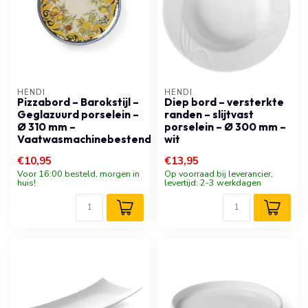
HENDI
HENDI
Pizzabord – Barokstijl –
Diep bord – versterkte
Geglazuurd porselein –
randen – slijtvast
Ø 310 mm –
porselein – Ø 300 mm –
Vaatwasmachinebestendig
wit
€10,95
€13,95
Voor 16:00 besteld, morgen in
Op voorraad bij leverancier,
huis!
levertijd: 2-3 werkdagen