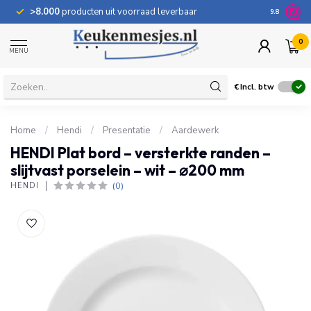
>8.000
producten uit voorraad leverbaar
100 dage
9.8
0
MENU
€
Incl. btw
Home
/
Hendi
/
Presentatie
/
Aardewerk
HENDI Plat bord – versterkte randen –
slijtvast porselein – wit – ⌀200 mm
(0)
HENDI