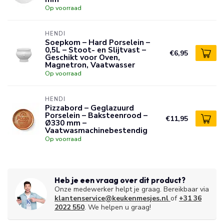
Op voorraad
HENDI
Soepkom – Hard Porselein –
0,5L – Stoot- en Slijtvast –
€6,95
Geschikt voor Oven,
Magnetron, Vaatwasser
Op voorraad
HENDI
Pizzabord – Geglazuurd
Porselein – Baksteenrood –
€11,95
Ø330 mm –
Vaatwasmachinebestendig
Op voorraad
Heb je een vraag over dit product?
Onze medewerker helpt je graag. Bereikbaar via
klantenservice@keukenmesjes.nl
of
+31 36
2022 550
. We helpen u graag!