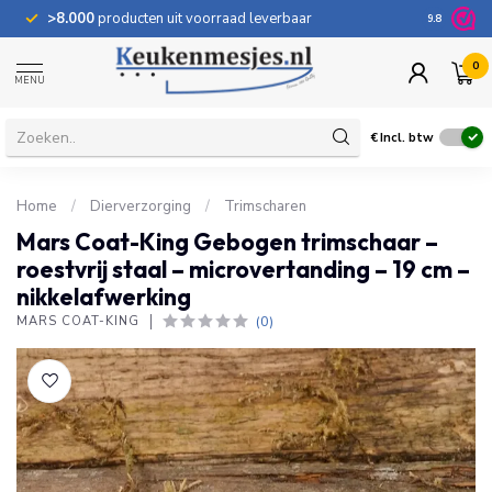
>8.000
producten uit voorraad leverbaar
100 dage
9.8
0
MENU
€
Incl. btw
Home
/
Dierverzorging
/
Trimscharen
Mars Coat-King Gebogen trimschaar –
roestvrij staal – microvertanding – 19 cm –
nikkelafwerking
(0)
MARS COAT-KING