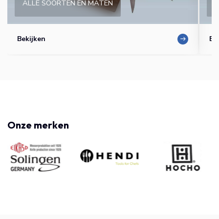
ALLE SOORTEN EN MATEN
I
Bekijken
Be
Onze merken