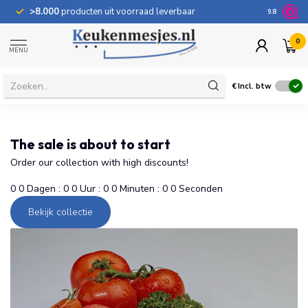
>8.000
producten uit voorraad leverbaar
100 dage
9.8
0
MENU
€
Incl. btw
The sale is about to start
Order our collection with high discounts!
0
0
Dagen
:
0
0
Uur
:
0
0
Minuten
:
0
0
Seconden
Bekijk collectie