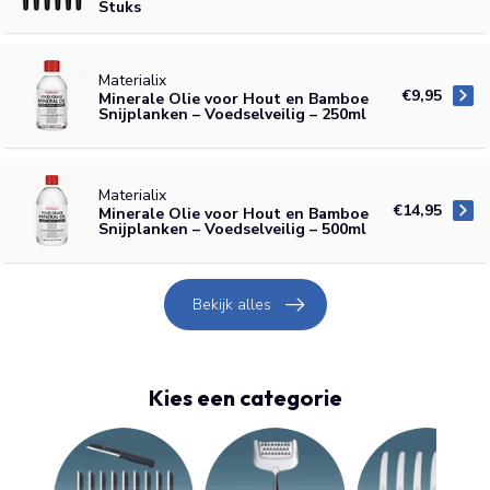
Stuks
Materialix
€9,95
Minerale Olie voor Hout en Bamboe
Snijplanken – Voedselveilig – 250ml
Materialix
€14,95
Minerale Olie voor Hout en Bamboe
Snijplanken – Voedselveilig – 500ml
Bekijk alles
Kies een categorie