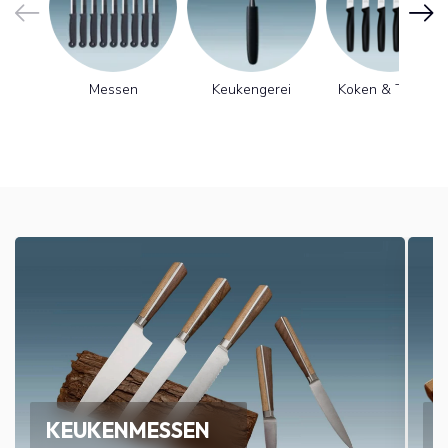
Messen
Keukengerei
Koken & Tafelen
KEUKENMESSEN