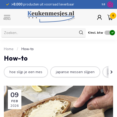
>8.000
producten uit voorraad leverbaar
100 dage
9.8
0
MENU
€
Incl. btw
Home
/
How-to
How-to
hoe slijp je een mes
japanse messen slijpen
juist
09
FEB
2026