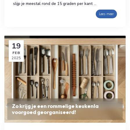
slijp je meestal rond de 15 graden per kant ...
Lees meer
19
FEB
2025
Zo krijg je een rommelige keukenla
voorgoed georganiseerd!