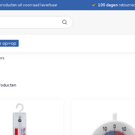
roducten uit voorraad leverbaar
100 dagen
retourrec
e op=op
ers
roducten