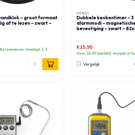
HENDI
e wandklok – groot formaat
Dubbele keukentimer – 3
g af te lezen – zwart –
alarmmodi – magnetisch
bevestiging – zwart – 8
€15,95
ij leverancier, levertijd: 2-3
Voor 16:00 besteld, morgen in hu
k
Vergelijk