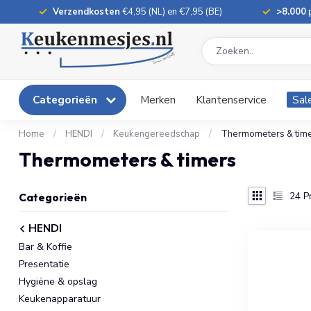
Verzendkosten
€4,95 (NL) en €7,95 (BE)
>8.000
p
Categorieën
Merken
Klantenservice
Sal
Home
/
HENDI
/
Keukengereedschap
/
Thermometers & tim
Thermometers & timers
24
P
Categorieën
HENDI
Bar & Koffie
Presentatie
Hygiëne & opslag
Keukenapparatuur