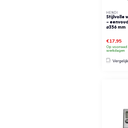
HENDI
Stijlvoll
– eenvoudi
⌀356 mm
€17,95
Op voorraad b
werkdagen
Vergelij