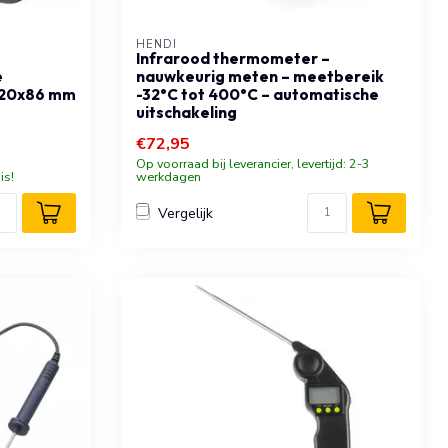
HENDI
Infrarood thermometer –
e
nauwkeurig meten – meetbereik
2x20x86 mm
-32°C tot 400°C – automatische
uitschakeling
€72,95
Op voorraad bij leverancier, levertijd: 2-3
is!
werkdagen
Vergelijk