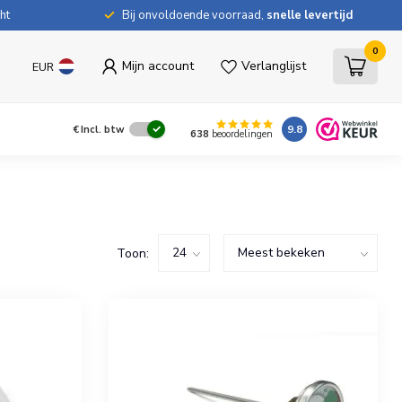
ht
Bij onvoldoende voorraad,
snelle levertijd
0
Mijn account
Verlanglijst
EUR
9.8
€
Incl. btw
638
beoordelingen
Toon: