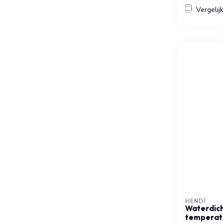
Vergelij
HENDI
Waterdic
temperatu