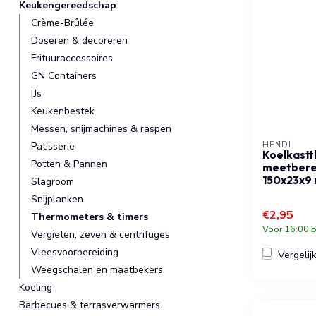
Keukengereedschap
Crème-Brûlée
Doseren & decoreren
Frituuraccessoires
GN Containers
IJs
Keukenbestek
Messen, snijmachines & raspen
Patisserie
HENDI
Koelkast
Potten & Pannen
meetbere
150x23x9
Slagroom
Snijplanken
€2,95
Thermometers & timers
Voor 16:00 b
Vergieten, zeven & centrifuges
Vleesvoorbereiding
Vergelij
Weegschalen en maatbekers
Koeling
Barbecues & terrasverwarmers