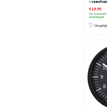
– roestva
€19,95
Op voorraad b
werkdagen
Vergelij