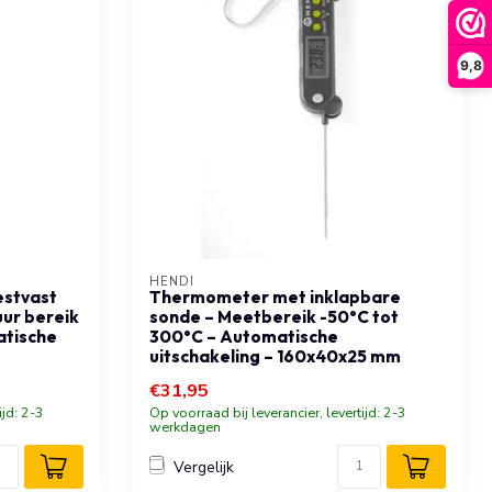
9,8
HENDI
stvast
Thermometer met inklapbare
ur bereik
sonde – Meetbereik -50°C tot
atische
300°C – Automatische
uitschakeling – 160x40x25 mm
€31,95
ijd: 2-3
Op voorraad bij leverancier, levertijd: 2-3
werkdagen
Vergelijk