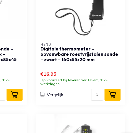
HENDI
onde –
Digitale thermometer –
k –
opvouwbare roestvrijstalen sonde
5x85x45
– zwart – 160x55x20 mm
€16,95
ijd: 2-3
Op voorraad bij leverancier, levertijd: 2-3
werkdagen
Vergelijk