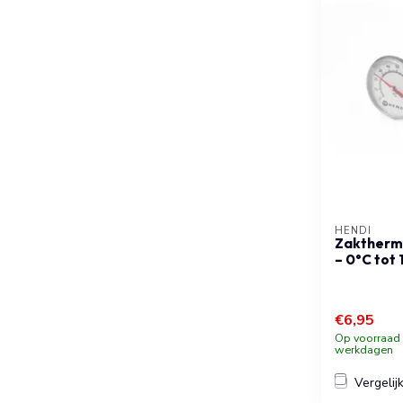
HENDI
Zakthermo
– 0°C tot
€6,95
Op voorraad b
werkdagen
Vergelij