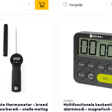
k
Vergelijk
HENDI
hte thermometer – breed
Multifunctionele keukent
urbereik – snelle meting
alarmmodi – magnetisch –