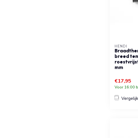
HENDI
Braadthe
breed te
roestvrij
mm
€17,95
Voor 16:00 b
Vergelij