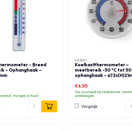
HENDI
thermometer – Breed
Koelkastthermometer –
ik – Ophanghaak –
meetbereik -50 °C tot 50
 mm
ophanghaak – ⌀72x(H)21
€4,95
Op voorraad bij leverancier, levert
esteld, morgen in huis!
werkdagen
k
Vergelijk