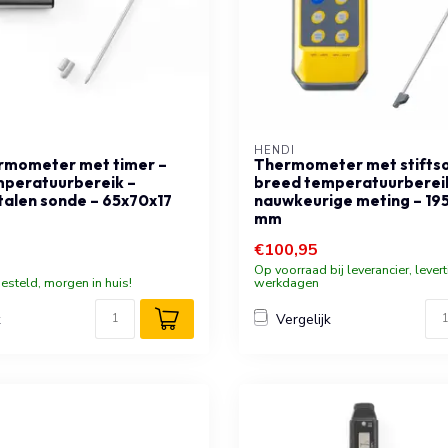
HENDI
rmometer met timer –
Thermometer met stifts
mperatuurbereik –
breed temperatuurberei
stalen sonde – 65x70x17
nauwkeurige meting – 19
mm
€100,95
Op voorraad bij leverancier, levert
esteld, morgen in huis!
werkdagen
k
Vergelijk