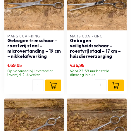
MARS COAT-KING
MARS COAT-KING
Gebogen trimschaar –
Gebogen
roestvrij staal –
veiligheidsschaar –
microvertanding – 19 cm
roestvrij staal – 17 cm –
– nikkelafwerking
huisdierverzorging
€69,95
€36,95
Op voorraad bij leverancier,
Voor 23:59 uur besteld,
levertijd: 2-4 weken
dinsdag in huis