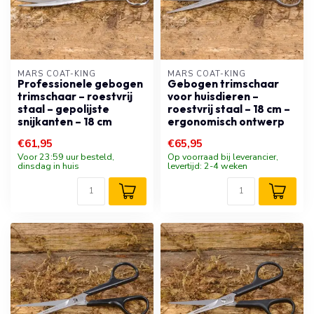
MARS COAT-KING
MARS COAT-KING
Professionele gebogen
Gebogen trimschaar
trimschaar – roestvrij
voor huisdieren –
staal – gepolijste
roestvrij staal – 18 cm –
snijkanten – 18 cm
ergonomisch ontwerp
€61,95
€65,95
Voor 23:59 uur besteld,
Op voorraad bij leverancier,
dinsdag in huis
levertijd: 2-4 weken