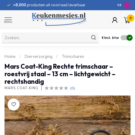
>8.000
producten uit voorraad leverbaar
100 dage
9.8
0
MENU
€
Incl. btw
Home
/
Dierverzorging
/
Trimscharen
Mars Coat-King Rechte trimschaar –
roestvrij staal – 13 cm – lichtgewicht –
rechtshandig
(0)
MARS COAT-KING