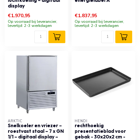
luchtkoeling – digitaal
energielabel A
display
€1.970,95
€1.837,95
Op voorraad bij leverancier,
Op voorraad bij leverancier,
levertijd: 2-3 werkdagen
levertijd: 2-3 werkdagen
ARKTIC
HENDI
Snelkoeler en vriezer –
rechthoekig
roestvast staal – 7 x GN
presentatieblad voor
1/1 – digitaal display –
gebak - 30x20x2 cm -