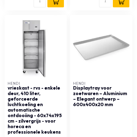
HENDI
HENDI
vrieskast - rvs - enkele
Displaytray voor
deur, 410 liter,
zoetwaren – Aluminium
geforceerde
– Elegant ontwerp –
luchtkoeling en
600x400x20 mm
automatische
ontdooiing - 60x74x195
cm - zilvergrijs - voor
horeca en
professionele keukens