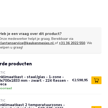
Heb je een vraag over dit product?
Onze medewerker helpt je graag. Bereikbaar via
klantenservice@keukenmesjes.nl
of
+31 36 2022 550
. We
helpen u graag!
rde producten
TIC
nklimaatkast - staal/glas - 1-zone -
x700x1833 mm - zwart - 224 flessen -
€2.598,95
reca
voorraad
TIC
jnklimaatkast 2 temperatuurzones -