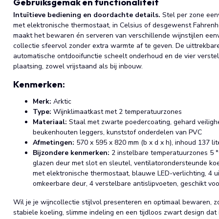
Gebruiksgemak en functionaliteit
Intuïtieve bediening en doordachte details.
Stel per zone eenv
met elektronische thermostaat, in Celsius of desgewenst Fahrenhe
maakt het bewaren én serveren van verschillende wijnstijlen eenv
collectie sfeervol zonder extra warmte af te geven. De uittrekb
automatische ontdooifunctie scheelt onderhoud en de vier verstel
plaatsing, zowel vrijstaand als bij inbouw.
Kenmerken:
Merk:
Arktic
Type:
Wijnklimaatkast met 2 temperatuurzones
Materiaal:
Staal met zwarte poedercoating, gehard veiligh
beukenhouten leggers, kunststof onderdelen van PVC
Afmetingen:
570 x 595 x 820 mm (b x d x h), inhoud 137 lit
Bijzondere kenmerken:
2 instelbare temperatuurzones 5 °C
glazen deur met slot en sleutel, ventilatorondersteunde koe
met elektronische thermostaat, blauwe LED-verlichting, 4 
omkeerbare deur, 4 verstelbare antislipvoeten, geschikt vo
Wil je je wijncollectie stijlvol presenteren en optimaal bewaren, 
stabiele koeling, slimme indeling en een tijdloos zwart design dat 