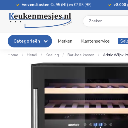
Verzendkosten
€4,95 (NL) en €7,95 (BE)
>8.000
p
Categorieën
Merken
Klantenservice
Sal
Home
/
Hendi
/
Koeling
/
Bar-koelkasten
/
Arktic Wijnkli