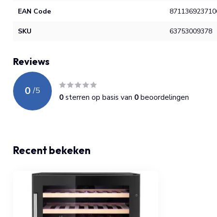
EAN Code
871136923710
SKU
63753009378
Reviews
0
/
5
0
sterren op basis van
0
beoordelingen
Recent bekeken