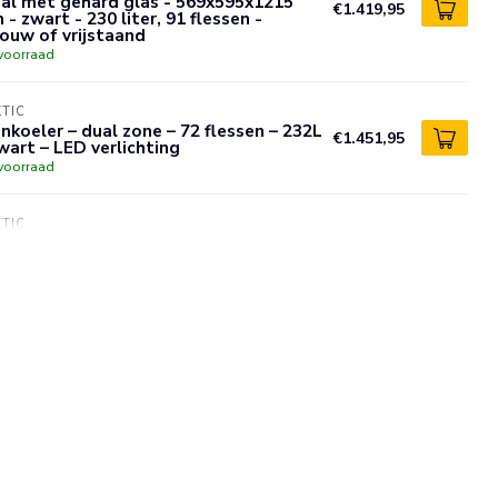
al met gehard glas - 569x595x1215
€1.419,95
- zwart - 230 liter, 91 flessen -
ouw of vrijstaand
voorraad
TIC
nkoeler – dual zone – 72 flessen – 232L
€1.451,95
wart – LED verlichting
voorraad
TIC
nkoeler tafelmodel rvs en glas 2 zones
€1.185,95
x 35 x (H) 29,3 cm zwart voor horeca
voorraad