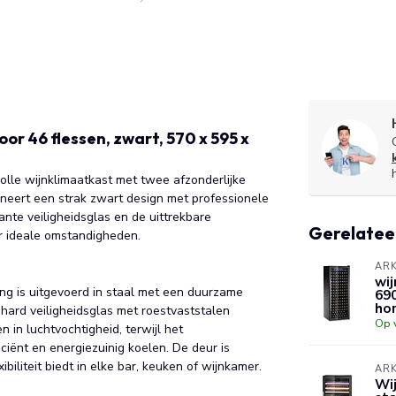
or 46 flessen, zwart, 570 x 595 x
volle wijnklimaatkast met twee afzonderlijke
neert een strak zwart design met professionele
nte veiligheidsglas en de uittrekbare
Gerelatee
r ideale omstandigheden.
ARK
wij
ng is uitgevoerd in staal met een duurzame
690
ho
ard veiligheidsglas met roestvaststalen
Op 
 in luchtvochtigheid, terwijl het
iënt en energiezuinig koelen. De deur is
biliteit biedt in elke bar, keuken of wijnkamer.
ARK
Wi