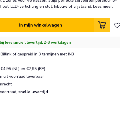
t 2 zones voor 46 flessen: altijd perfecte serveertemperatuur 5–
out, LED-verlichting en slot. Inbouw of vrijstaand.
Lees meer
.
In mijn winkelwagen
bij leverancier, levertijd: 2-3 werkdagen
Billink of gespreid in 3 termijnen met IN3
€4,95 (NL) en €7,95 (BE)
 uit voorraad leverbaar
urrecht
 voorraad,
snelle levertijd