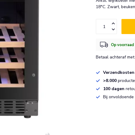
Arktic wijnkoeler me
18°C. Zwart, beukenh
Op voorraad 
Betaal achteraf met 
Verzendkosten
>8.000
producten
100 dagen
reto
Bij onvoldoende