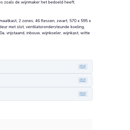
es zoals de wijnmaker het bedoeld heeft.
imaatkast, 2 zones, 46 flessen, zwart, 570 x 595 x
deur met slot, ventilatorondersteunde koeling,
0a, vrijstaand, inbouw, wijnkoeler, wijnkast, witte
PDF
PDF
PDF