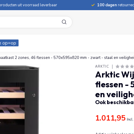
roducten uit voorraad leverbaar
100 dagen
retourrec
e op=op
maatkast 2 zones, 46 flessen - 570x595x820 mm - zwart - staal en veilighe
ARKTIC
Arktic Wi
flessen -
en veilig
Ook beschikbaa
1.011,95
Incl