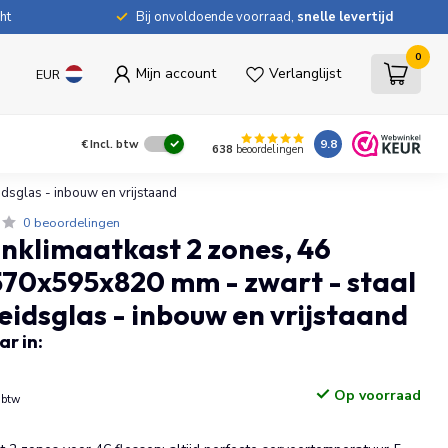
ht
Bij onvoldoende voorraad,
snelle levertijd
0
Mijn account
Verlanglijst
EUR
9.8
€
Incl. btw
638
beoordelingen
idsglas - inbouw en vrijstaand
0 beoordelingen
jnklimaatkast 2 zones, 46
 570x595x820 mm - zwart - staal
heidsglas - inbouw en vrijstaand
r in:
Op voorraad
. btw