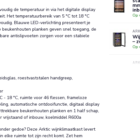
sta
mm 
oudig de temperatuur in via het digitale display
inb
Op 
it. Het temperatuurbereik van 5 °C tot 18 °C
oudig. Blauwe LED-verlichting presenteert je
are beukenhouten planken geven snel toegang, de
ARK
bare antislipvoeten zorgen voor een stabiele
Wij
– z
Op 
ARK
wij
80 
eidsglas, roestvaststalen handgreep,
Op 
er
 - 18 °C, ruimte voor 46 flessen, frameloze
ling, automatische ontdooifunctie, digitaal display
uittrekbare beukenhouten planken en 1 half schap,
or vrijstaand of inbouw, koelmiddel R600a
zonder gedoe? Deze Arktic wijnklimaatkast levert
in elke ruimte tot zijn recht komt. Zet hem