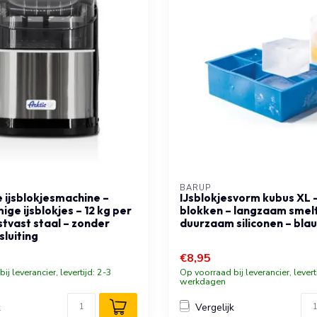
BARUP
ijsblokjesmachine –
IJsblokjesvorm kubus XL 
ge ijsblokjes – 12 kg per
blokken – langzaam smel
stvast staal – zonder
duurzaam siliconen – bla
luiting
€8,95
ij leverancier, levertijd: 2-3
Op voorraad bij leverancier, levert
werkdagen
k
Vergelijk