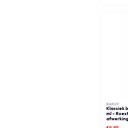
BARUP
Klassiek 
ml – Roest
afwerkin
€6,95