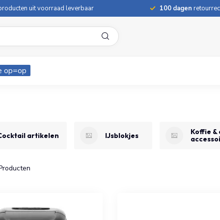
roducten uit voorraad leverbaar
100 dagen
retourrec
e op=op
Koffie &
Cocktail artikelen
IJsblokjes
accesso
Producten