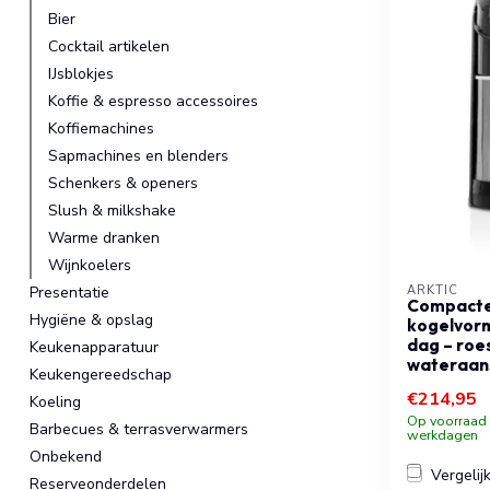
Bier
Cocktail artikelen
IJsblokjes
Koffie & espresso accessoires
Koffiemachines
Sapmachines en blenders
Schenkers & openers
Slush & milkshake
Warme dranken
Wijnkoelers
Presentatie
ARKTIC
Compacte 
Hygiëne & opslag
kogelvormi
dag – roe
Keukenapparatuur
wateraans
Keukengereedschap
€214,95
Koeling
Op voorraad b
Barbecues & terrasverwarmers
werkdagen
Onbekend
Vergelij
Reserveonderdelen