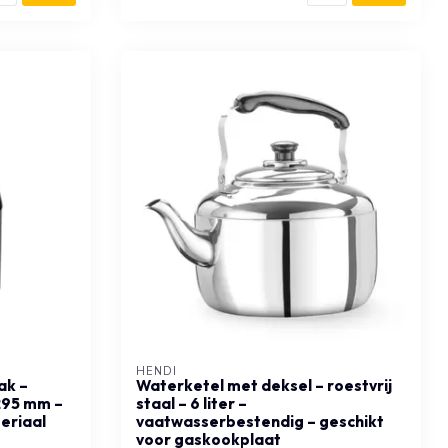
HENDI
ak –
Waterketel met deksel – roestvrij
295 mm –
staal – 6 liter –
eriaal
vaatwasserbestendig – geschikt
voor gaskookplaat