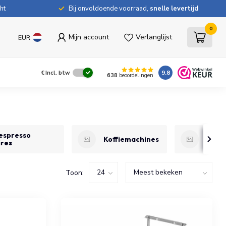
ht
Bij onvoldoende voorraad,
snelle levertijd
0
Mijn account
Verlanglijst
EUR
9.8
€
Incl. btw
638
beoordelingen
 espresso
Sapm
Koffiemachines
ires
blen
Toon: