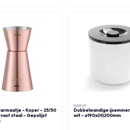
BARUP
barmaatje – Koper – 25/50
Dubbelwandige ijsemmer –
vast staal – Gepolijst
wit – ⌀190x(H)200mm
g