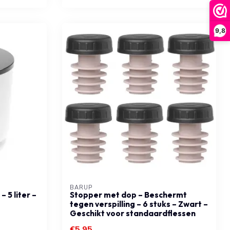
9,8
BARUP
 5 liter –
Stopper met dop – Beschermt
tegen verspilling – 6 stuks – Zwart –
Geschikt voor standaardflessen
€5,95