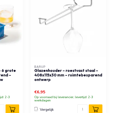
BARUP
– 6 grote
Glazenhouder – roestvast staal –
tend –
408x115x30 mm – ruimtebesparend
uw
ontwerp
€6,95
ijd: 2-3
Op voorraad bij leverancier, levertijd: 2-3
werkdagen
Vergelijk