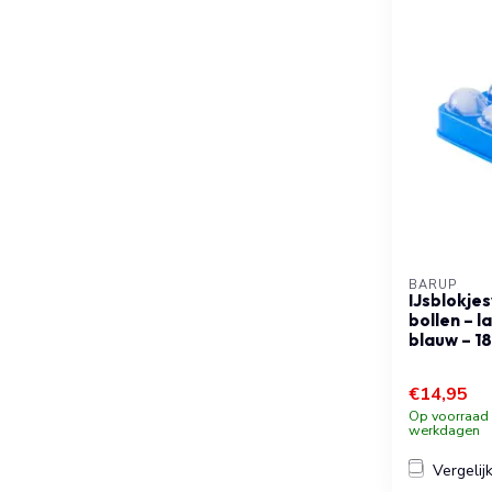
BARUP
IJsblokjes
bollen – 
blauw – 
€14,95
Op voorraad b
werkdagen
Vergelij