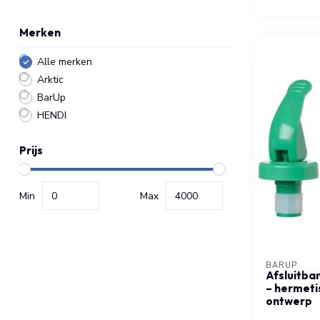
Merken
Alle merken
Arktic
BarUp
HENDI
Prijs
Min
Max
BARUP
Afsluitbar
– hermetis
ontwerp