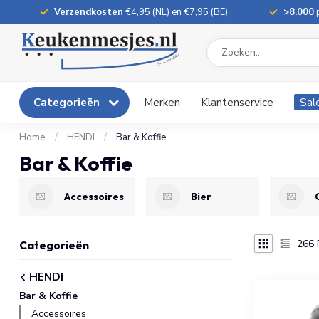
Verzendkosten
€4,95 (NL) en €7,95 (BE)
>8.000
p
Categorieën
Merken
Klantenservice
Sal
Home
/
HENDI
/
Bar & Koffie
Bar & Koffie
Accessoires
Bier
266
Categorieën
HENDI
Bar & Koffie
Accessoires