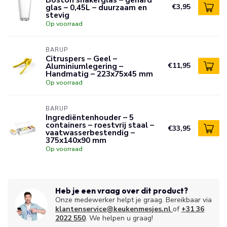
glas – 0,45L – duurzaam en
€3,95
stevig
Op voorraad
BARUP
Citruspers – Geel –
Aluminiumlegering –
€11,95
Handmatig – 223x75x45 mm
Op voorraad
BARUP
Ingrediëntenhouder – 5
containers – roestvrij staal –
€33,95
vaatwasserbestendig –
375x140x90 mm
Op voorraad
Heb je een vraag over dit product?
Onze medewerker helpt je graag. Bereikbaar via
klantenservice@keukenmesjes.nl
of
+31 36
2022 550
. We helpen u graag!