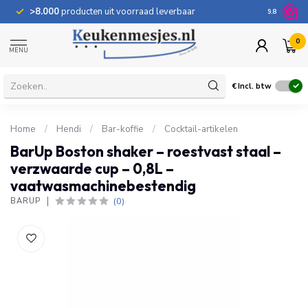
>8.000
producten uit voorraad leverbaar
100 dage
9.8
0
MENU
€
Incl. btw
Home
/
Hendi
/
Bar-koffie
/
Cocktail-artikelen
BarUp Boston shaker – roestvast staal –
verzwaarde cup – 0,8L –
vaatwasmachinebestendig
(0)
BARUP