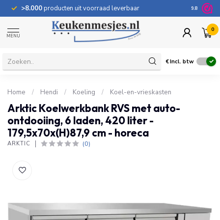
>8.000
producten uit voorraad leverbaar
100 dage
9.8
0
MENU
€
Incl. btw
Home
/
Hendi
/
Koeling
/
Koel-en-vrieskasten
Arktic Koelwerkbank RVS met auto-
ontdooiing, 6 laden, 420 liter -
179,5x70x(H)87,9 cm - horeca
(0)
ARKTIC