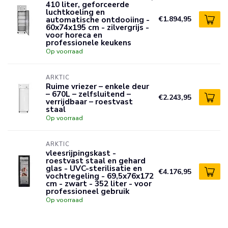
410 liter, geforceerde
luchtkoeling en
automatische ontdooiing -
€1.894,95
60x74x195 cm - zilvergrijs -
voor horeca en
professionele keukens
Op voorraad
ARKTIC
Ruime vriezer – enkele deur
– 670L – zelfsluitend –
€2.243,95
verrijdbaar – roestvast
staal
Op voorraad
ARKTIC
vleesrijpingskast -
roestvast staal en gehard
glas - UVC-sterilisatie en
€4.176,95
vochtregeling - 69,5x76x172
cm - zwart - 352 liter - voor
professioneel gebruik
Op voorraad