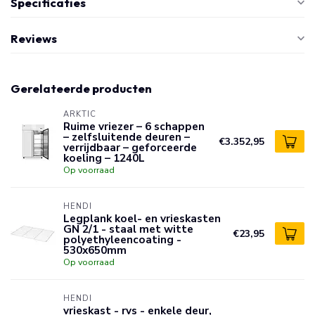
Specificaties
Reviews
Gerelateerde producten
ARKTIC
Ruime vriezer – 6 schappen
– zelfsluitende deuren –
€3.352,95
verrijdbaar – geforceerde
koeling – 1240L
Op voorraad
HENDI
Legplank koel- en vrieskasten
GN 2/1 - staal met witte
€23,95
polyethyleencoating -
530x650mm
Op voorraad
HENDI
vrieskast - rvs - enkele deur,