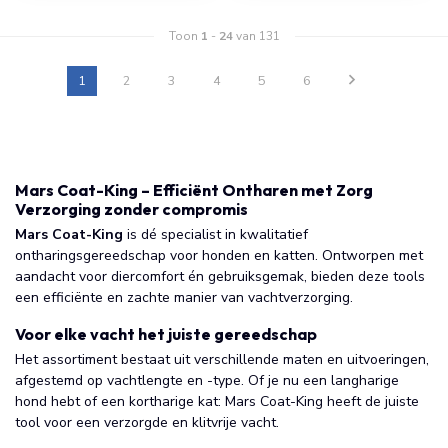
Toon
1
-
24
van 131
1
2
3
4
5
6
Mars Coat-King – Efficiënt Ontharen met Zorg
Verzorging zonder compromis
Mars Coat-King
is dé specialist in kwalitatief
ontharingsgereedschap voor honden en katten. Ontworpen met
aandacht voor diercomfort én gebruiksgemak, bieden deze tools
een efficiënte en zachte manier van vachtverzorging.
Voor elke vacht het juiste gereedschap
Het assortiment bestaat uit verschillende maten en uitvoeringen,
afgestemd op vachtlengte en -type. Of je nu een langharige
hond hebt of een kortharige kat: Mars Coat-King heeft de juiste
tool voor een verzorgde en klitvrije vacht.