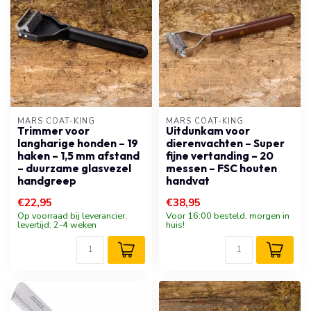
MARS COAT-KING
MARS COAT-KING
Trimmer voor
Uitdunkam voor
langharige honden – 19
dierenvachten – Super
haken – 1,5 mm afstand
fijne vertanding – 20
– duurzame glasvezel
messen – FSC houten
handgreep
handvat
€22,95
€38,95
Op voorraad bij leverancier,
Voor 16:00 besteld, morgen in
levertijd: 2-4 weken
huis!