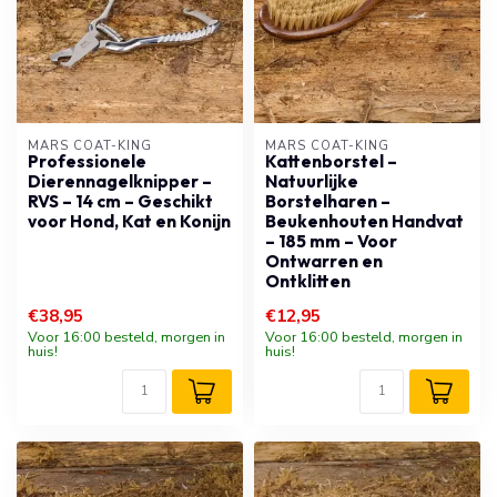
MARS COAT-KING
MARS COAT-KING
Professionele
Kattenborstel –
Dierennagelknipper –
Natuurlijke
RVS – 14 cm – Geschikt
Borstelharen –
voor Hond, Kat en Konijn
Beukenhouten Handvat
– 185 mm – Voor
Ontwarren en
Ontklitten
€38,95
€12,95
Voor 16:00 besteld, morgen in
Voor 16:00 besteld, morgen in
huis!
huis!