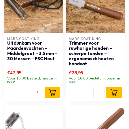
MARS COAT-KING
MARS COAT-KING
Uitdunkam voor
Trimmer voor
Paardenvachten –
ruwharige honden –
Middelgroot – 3,5 mm –
scherpe tanden –
30 Messen – FSC Hout
ergonomisch houten
handvat
€47,95
€28,95
Voor 16:00 besteld, morgen in
Voor 16:00 besteld, morgen in
huis!
huis!