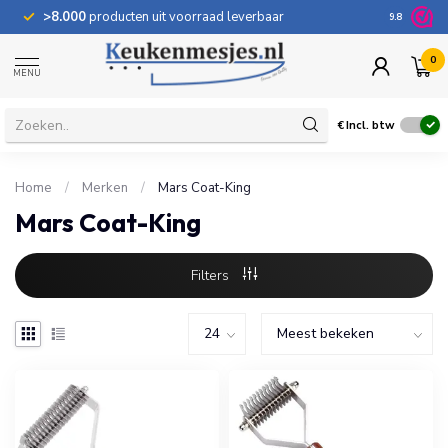
>8.000
producten uit voorraad leverbaar
100 dage
9.8
0
MENU
€
Incl. btw
Home
/
Merken
/
Mars Coat-King
Mars Coat-King
Filters