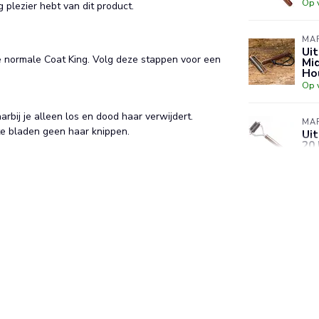
Op 
plezier hebt van dit product.
MAR
Ui
e normale Coat King. Volg deze stappen voor een
Mid
Ho
Op 
rbij je alleen los en dood haar verwijdert.
MAR
te bladen geen haar knippen.
Uit
20
Op 
MAR
Ui
– 
Op 