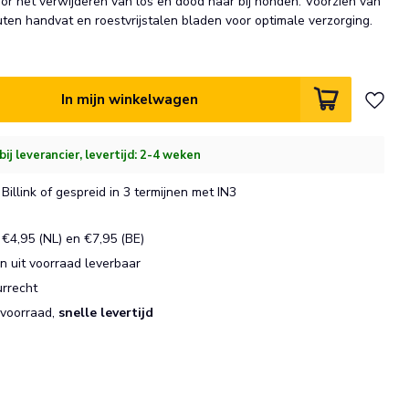
oor het verwijderen van los en dood haar bij honden. Voorzien van
ten handvat en roestvrijstalen bladen voor optimale verzorging.
In mijn winkelwagen
ij leverancier, levertijd: 2-4 weken
Billink of gespreid in 3 termijnen met IN3
€4,95 (NL) en €7,95 (BE)
 uit voorraad leverbaar
urrecht
 voorraad,
snelle levertijd