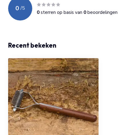
0
/
5
0
sterren op basis van
0
beoordelingen
Recent bekeken