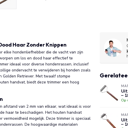
n Dood Haar Zonder Knippen
r elke hondenliefhebber die de vacht van zijn
tworpen om los en dood haar effectief te
mmer ideaal voor diverse hondenrassen, inclusief
ollige ondervacht te verwijderen bij honden zoals
Gerelatee
 en Golden Retriever. Met twaalf stompe
outen handvat, biedt deze trimmer een hoog
MAR
Uit
– 1
en
Op 
en afstand van 2 mm van elkaar, wat ideaal is voor
onde haar te beschadigen. Het houten handvat
MAR
r vermoeidheid mogelijk. Deze trimmer is speciaal
Uit
– 
 hondenrassen. De hoogwaardige materialen