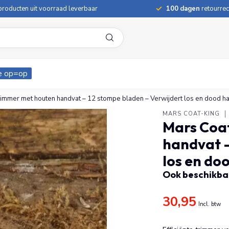
roducten uit voorraad leverbaar
100 dagen
retourrec
e op=op
immer met houten handvat – 12 stompe bladen – Verwijdert los en dood ha
MARS COAT-KING
Mars Coa
handvat –
los en do
Ook beschikbaa
30,95
Incl. btw