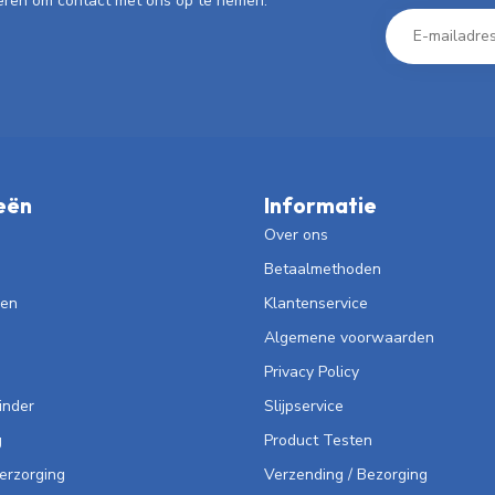
eren om contact met ons op te nemen.
eën
Informatie
Over ons
Betaalmethoden
len
Klantenservice
Algemene voorwaarden
Privacy Policy
inder
Slijpservice
g
Product Testen
Verzorging
Verzending / Bezorging