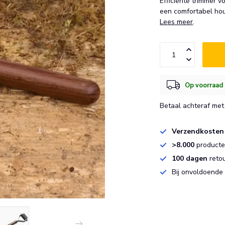
Efficiënte trimmer v
een comfortabel hou
Lees meer
.
Op voorraad b
Betaal achteraf met 
Verzendkosten
>8.000
producten
100 dagen
reto
Bij onvoldoende