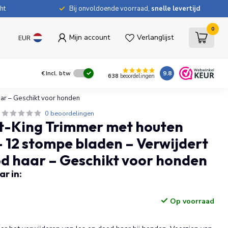
ht
Bij onvoldoende voorraad,
snelle levertijd
0
Mijn account
Verlanglijst
EUR
9.8
€
Incl. btw
638
beoordelingen
ar – Geschikt voor honden
0 beoordelingen
t-King Trimmer met houten
 12 stompe bladen – Verwijdert
od haar – Geschikt voor honden
r in:
Op voorraad