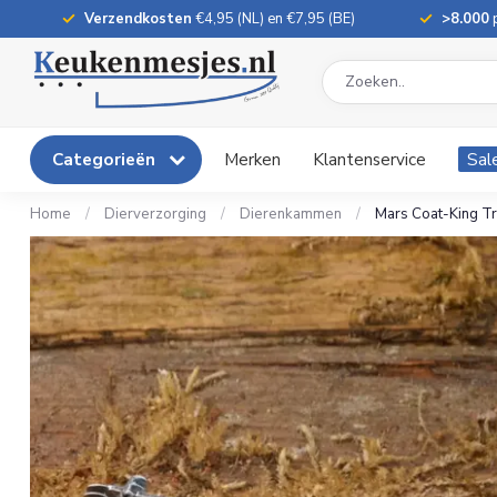
Verzendkosten
€4,95 (NL) en €7,95 (BE)
>8.000
p
Categorieën
Merken
Klantenservice
Sal
Home
/
Dierverzorging
/
Dierenkammen
/
Mars Coat-King Tr