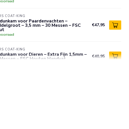
voorraad
S COAT-KING
tdunkam voor Paardenvachten –
delgroot – 3,5 mm – 30 Messen – FSC
€47,95
ut
voorraad
S COAT-KING
dunkam voor Dieren – Extra Fijn 1,5mm –
€40,95
 Messen – FSC Houten Handvat
voorraad
S COAT-KING
tdunkam voor Dierenvachten – Fijn 2,5mm
€29,95
12 Messen – Houten Handvat
voorraad