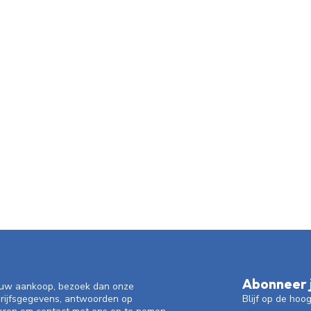
Abonneer j
f uw aankoop, bezoek dan onze
Blijf op de hoo
drijfsgegevens, antwoorden op