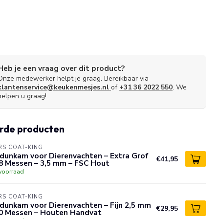
Heb je een vraag over dit product?
Onze medewerker helpt je graag. Bereikbaar via
klantenservice@keukenmesjes.nl
of
+31 36 2022 550
. We
helpen u graag!
rde producten
S COAT-KING
dunkam voor Dierenvachten – Extra Grof
€41,95
8 Messen – 3,5 mm – FSC Hout
voorraad
S COAT-KING
dunkam voor Dierenvachten – Fijn 2,5 mm
€29,95
10 Messen – Houten Handvat