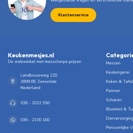
veelgestelde vragen en verschillende mani
Klantenservice
Keukenmesjes.nl
Categori
De webwinkel met messcherpe prijzen
Messen
Keukengerei
Landbouwweg 22D
3899 BE Zeewolde
Koken & Tafe
Nederland
Pannen
Scharen
036 - 2022 550
Bloemist & Tu
Dierverzorgin
036 - 2100 160
Persoonlijke 