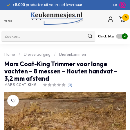
>8.000
producten uit voorraad leverbaar
100 dage
9.8
0
MENU
€
Incl. btw
Home
/
Dierverzorging
/
Dierenkammen
Mars Coat-King Trimmer voor lange
vachten – 8 messen – Houten handvat –
3,2 mm afstand
(0)
MARS COAT-KING