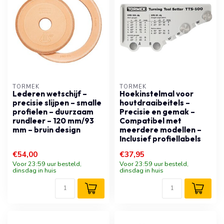
TORMEK
TORMEK
Lederen wetschijf –
Hoekinstelmal voor
precisie slijpen – smalle
houtdraaibeitels –
profielen – duurzaam
Precisie en gemak –
rundleer – 120 mm/93
Compatibel met
mm – bruin design
meerdere modellen –
Inclusief profiellabels
€54,00
€37,95
Voor 23:59 uur besteld,
Voor 23:59 uur besteld,
dinsdag in huis
dinsdag in huis