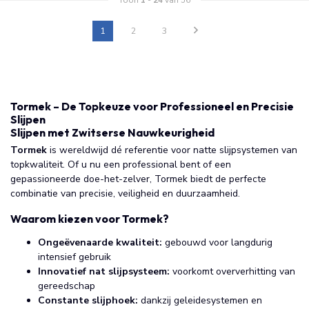
Toon
1
-
24
van 56
1
2
3
Tormek – De Topkeuze voor Professioneel en Precisie
Slijpen
Slijpen met Zwitserse Nauwkeurigheid
Tormek
is wereldwijd dé referentie voor natte slijpsystemen van
topkwaliteit. Of u nu een professional bent of een
gepassioneerde doe-het-zelver, Tormek biedt de perfecte
combinatie van precisie, veiligheid en duurzaamheid.
Waarom kiezen voor Tormek?
Ongeëvenaarde kwaliteit:
gebouwd voor langdurig
intensief gebruik
Innovatief nat slijpsysteem:
voorkomt oververhitting van
gereedschap
Constante slijphoek:
dankzij geleidesystemen en