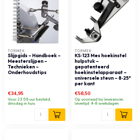
TORMEK
TORMEK
Slijpgids – Handboek –
KS‑123 Mes hoekinstel
Meesterslijpen –
hulpstuk –
Technieken –
gepatenteerd
Onderhoudstips
hoekinstelapparaat –
universele steun – 8‑25°
per kant
€34,95
€58,50
Voor 23:59 uur besteld,
Op voorraad bij leverancier,
dinsdag in huis
levertijd: 4-8 werkdagen