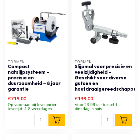
TORMEK
TORMEK
Compact
Slijpmal voor precisie en
natslijpsysteem –
veelzijdigheid –
precisie en
Geschikt voor diverse
duurzaamheid – 8 jaar
gutsen en
garantie
houtdraaigereedschappen
€719,00
€139,00
Op voorraad bij leverancier,
Voor 23:59 uur besteld,
levertijd: 4-8 werkdagen
dinsdag in huis