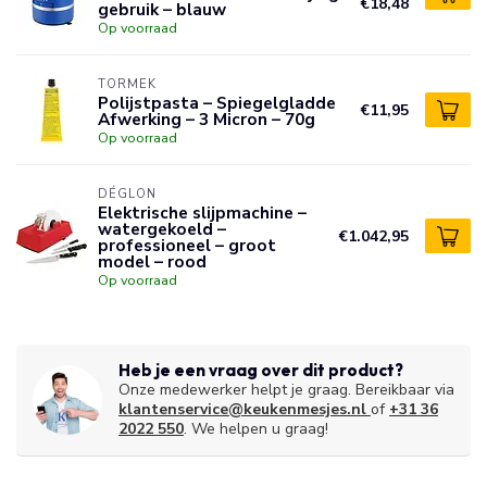
€18,48
gebruik – blauw
Op voorraad
TORMEK
Polijstpasta – Spiegelgladde
€11,95
Afwerking – 3 Micron – 70g
Op voorraad
DÉGLON
Elektrische slijpmachine –
watergekoeld –
€1.042,95
professioneel – groot
model – rood
Op voorraad
Heb je een vraag over dit product?
Onze medewerker helpt je graag. Bereikbaar via
klantenservice@keukenmesjes.nl
of
+31 36
2022 550
. We helpen u graag!