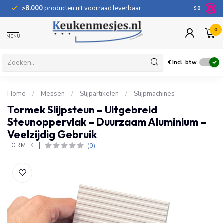
>8.000
producten uit voorraad leverbaar
100 dage
9.8
0
MENU
€
Incl. btw
Home
/
Messen
/
Slijpartikelen
/
Slijpmachines
Tormek Slijpsteun – Uitgebreid
Steunoppervlak – Duurzaam Aluminium –
Veelzijdig Gebruik
(0)
TORMEK