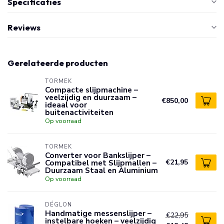
Specificaties
Reviews
Gerelateerde producten
TORMEK
Compacte slijpmachine –
veelzijdig en duurzaam –
€850,00
ideaal voor
buitenactiviteiten
Op voorraad
TORMEK
Converter voor Bankslijper –
Compatibel met Slijpmallen –
€21,95
Duurzaam Staal en Aluminium
Op voorraad
DÉGLON
Handmatige messenslijper –
€22,95
instelbare hoeken – veelzijdig