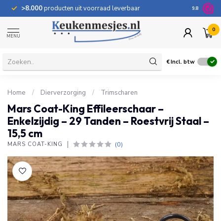
>8.000
producten uit voorraad leverbaar
100 dage
9.8
0
MENU
€
Incl. btw
Home
/
Dierverzorging
/
Trimscharen
Mars Coat-King Effileerschaar –
Enkelzijdig – 29 Tanden – Roestvrij Staal –
15,5 cm
(0)
MARS COAT-KING