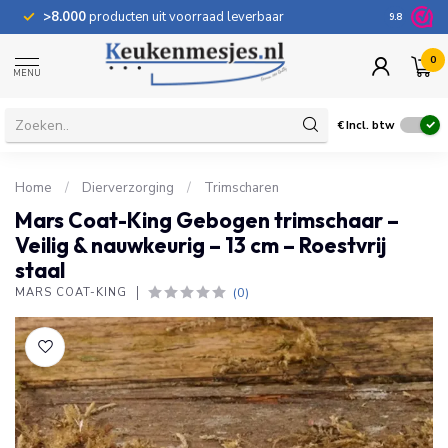
>8.000
producten uit voorraad leverbaar
100 dage
9.8
0
MENU
€
Incl. btw
Home
/
Dierverzorging
/
Trimscharen
Mars Coat-King Gebogen trimschaar –
Veilig & nauwkeurig – 13 cm – Roestvrij
staal
(0)
MARS COAT-KING