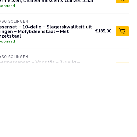
efmessen, Uitbeenmessen & Aanzetstaal
voorraad
ASO SOLINGEN
senset – 10-delig – Slagerskwaliteit uit
lingen – Molybdeenstaal – Met
€185,00
nzetstaal
voorraad
ASO SOLINGEN
eermessenset – Voor Vis – 3-delig –
exibel Lemmet – Ergonomisch –
€64,95
lybdeenstaal – Solingen Duitsland
voorraad
ASO SOLINGEN
gersmessenset 7-Delig – Incl.
chilmesser (Skinning Knife), Uitsnijmes
€135,00
Uitbeenmessen – Solingen Duitsland
voorraad