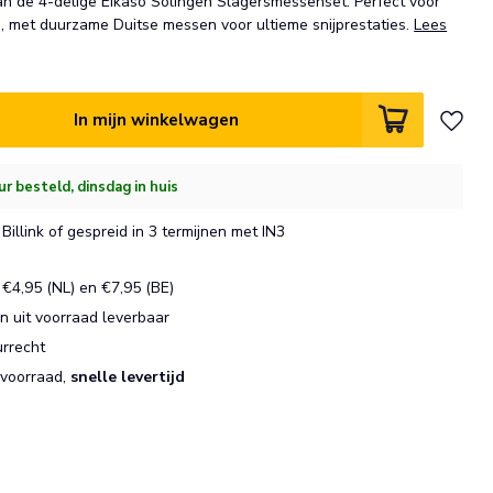
van de 4-delige Eikaso Solingen Slagersmessenset. Perfect voor
s, met duurzame Duitse messen voor ultieme snijprestaties.
Lees
In mijn winkelwagen
ur besteld, dinsdag in huis
Billink of gespreid in 3 termijnen met IN3
€4,95 (NL) en €7,95 (BE)
 uit voorraad leverbaar
urrecht
 voorraad,
snelle levertijd