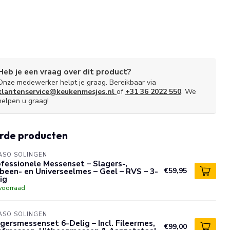
Heb je een vraag over dit product?
Onze medewerker helpt je graag. Bereikbaar via
klantenservice@keukenmesjes.nl
of
+31 36 2022 550
. We
helpen u graag!
rde producten
ASO SOLINGEN
fessionele Messenset – Slagers-,
been- en Universeelmes – Geel – RVS – 3-
€59,95
ig
voorraad
ASO SOLINGEN
gersmessenset 6-Delig – Incl. Fileermes,
€99,00