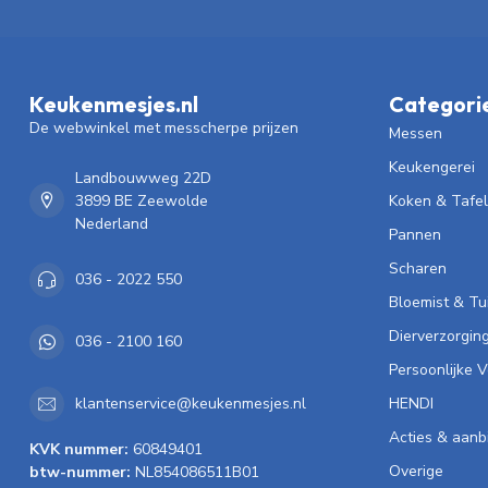
Keukenmesjes.nl
Categori
De webwinkel met messcherpe prijzen
Messen
Keukengerei
Landbouwweg 22D
3899 BE Zeewolde
Koken & Tafe
Nederland
Pannen
Scharen
036 - 2022 550
Bloemist & Tu
Dierverzorgin
036 - 2100 160
Persoonlijke 
HENDI
klantenservice@keukenmesjes.nl
Acties & aanb
KVK nummer:
60849401
Overige
btw-nummer:
NL854086511B01