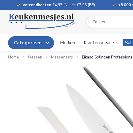
Verzendkosten
€4,95 (NL) en €7,95 (BE)
>8.000
p
Categorieën
Merken
Klantenservice
Sal
Home
/
Messen
/
Messensets
/
Eikaso Solingen Professione