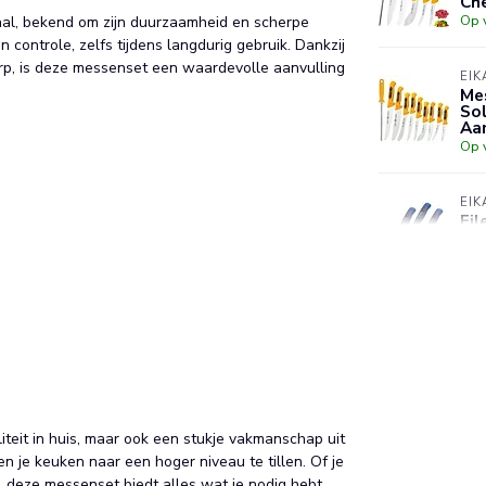
Ch
Op 
aal, bekend om zijn duurzaamheid en scherpe
controle, zelfs tijdens langdurig gebruik. Dankzij
p, is deze messenset een waardevolle aanvulling
EIK
Mes
So
Aa
Op 
EIK
Fil
Fl
Mo
Op 
EIK
Sla
Afs
& 
Op 
iteit in huis, maar ook een stukje vakmanschap uit
n je keuken naar een hoger niveau te tillen. Of je
, deze messenset biedt alles wat je nodig hebt