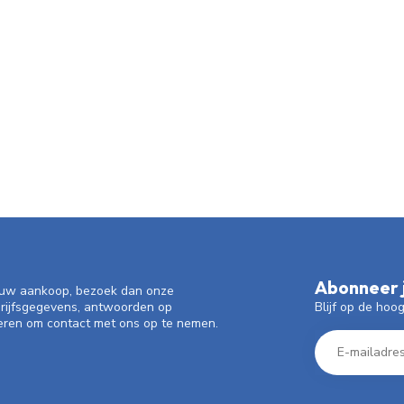
Abonneer j
f uw aankoop, bezoek dan onze
Blijf op de hoo
drijfsgegevens, antwoorden op
eren om contact met ons op te nemen.