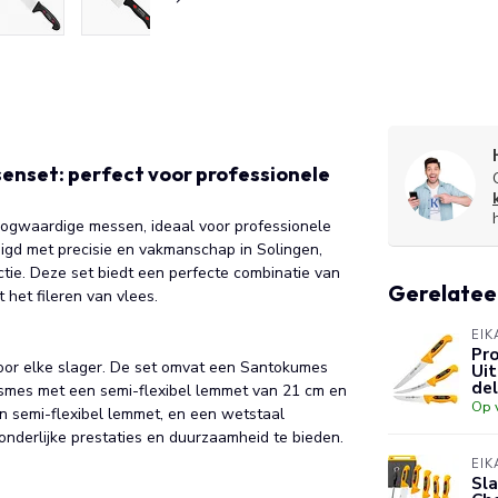
enset: perfect voor professionele
oogwaardige messen, ideaal voor professionele
digd met precisie en vakmanschap in Solingen,
ie. Deze set biedt een perfecte combinatie van
Gerelatee
 het fileren van vlees.
EIK
Pro
oor elke slager. De set omvat een Santokumes
Uit
del
ksmes met een semi-flexibel lemmet van 21 cm en
Op 
 semi-flexibel lemmet, en een wetstaal
onderlijke prestaties en duurzaamheid te bieden.
EIK
Sla