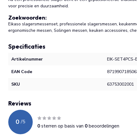
voor precisie en duurzaamheid.
Zoekwoorden:
Eikaso slagersmessenset, professionele slagersmessen, keukenmes
ergonomische messen, Solingen messen, keuken accessoires, ch
Specificaties
Artikelnummer
EIK-SET4PCS-
EAN Code
871990718506
SKU
63753002001
Reviews
0
/
5
0
sterren op basis van
0
beoordelingen