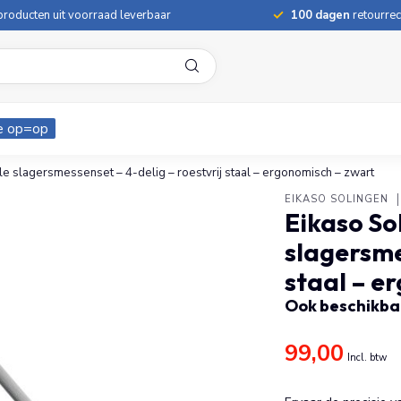
roducten uit voorraad leverbaar
100 dagen
retourrec
e op=op
le slagersmessenset – 4-delig – roestvrij staal – ergonomisch – zwart
EIKASO SOLINGEN
Eikaso So
slagersme
staal – e
Ook beschikbaa
99,00
Incl. btw