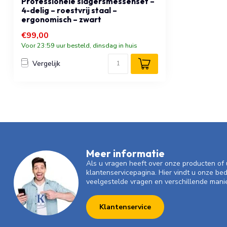
Professionele slagersmessenset –
4-delig – roestvrij staal –
ergonomisch – zwart
€99,00
Voor 23:59 uur besteld, dinsdag in huis
Vergelijk
Meer informatie
Als u vragen heeft over onze producten o
klantenservicepagina. Hier vindt u onze be
veelgestelde vragen en verschillende mani
Klantenservice