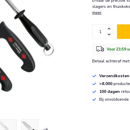
Ervaar de precisie 
slagers en thuiskok
meer
.
Voor 23:59 u
Betaal achteraf met 
Verzendkosten
>8.000
producten
100 dagen
reto
Bij onvoldoende