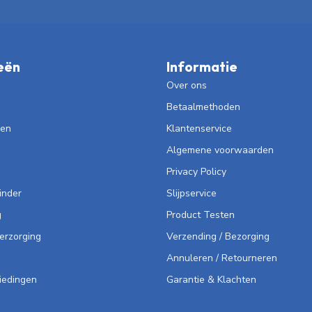
eën
Informatie
Over ons
Betaalmethoden
len
Klantenservice
Algemene voorwaarden
Privacy Policy
inder
Slijpservice
g
Product Testen
Verzorging
Verzending / Bezorging
Annuleren / Retourneren
iedingen
Garantie & Klachten