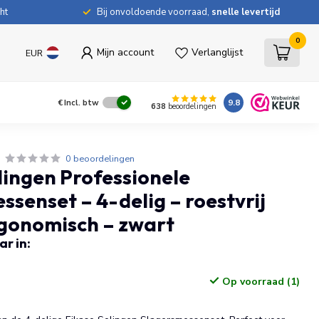
ht
Bij onvoldoende voorraad,
snelle levertijd
0
Mijn account
Verlanglijst
EUR
9.8
€
Incl. btw
638
beoordelingen
0 beoordelingen
lingen Professionele
ssenset – 4-delig – roestvrij
rgonomisch – zwart
r in:
Op voorraad (1)