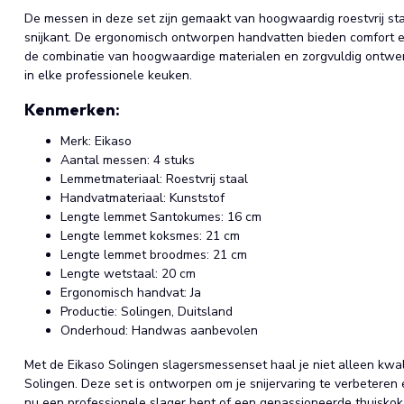
De messen in deze set zijn gemaakt van hoogwaardig roestvrij st
snijkant. De ergonomisch ontworpen handvatten bieden comfort en 
de combinatie van hoogwaardige materialen en zorgvuldig ontwer
in elke professionele keuken.
Kenmerken:
Merk: Eikaso
Aantal messen: 4 stuks
Lemmetmateriaal: Roestvrij staal
Handvatmateriaal: Kunststof
Lengte lemmet Santokumes: 16 cm
Lengte lemmet koksmes: 21 cm
Lengte lemmet broodmes: 21 cm
Lengte wetstaal: 20 cm
Ergonomisch handvat: Ja
Productie: Solingen, Duitsland
Onderhoud: Handwas aanbevolen
Met de Eikaso Solingen slagersmessenset haal je niet alleen kwal
Solingen. Deze set is ontworpen om je snijervaring te verbeteren e
nu een professionele slager bent of een gepassioneerde thuiskok