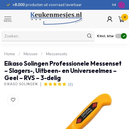
>8.000
producten uit voorraad leverbaar
100 dage
9.8
0
MENU
€
Incl. btw
Home
/
Messen
/
Messensets
Eikaso Solingen Professionele Messenset
– Slagers-, Uitbeen- en Universeelmes –
Geel – RVS – 3-delig
(2)
EIKASO SOLINGEN