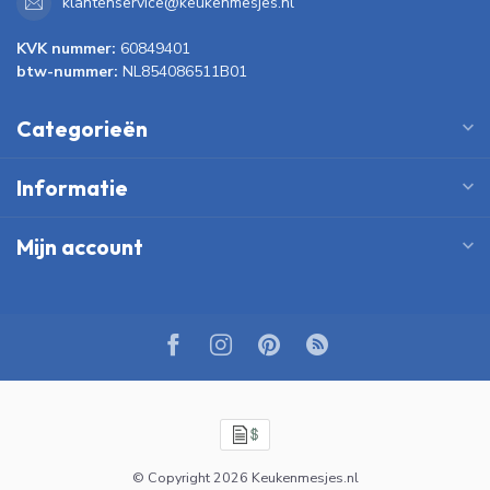
klantenservice@keukenmesjes.nl
KVK nummer:
60849401
btw-nummer:
NL854086511B01
Categorieën
Informatie
Mijn account
© Copyright 2026 Keukenmesjes.nl