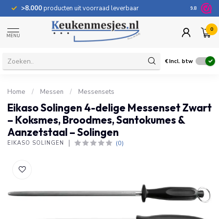
>8.000
producten uit voorraad leverbaar
100 dage
9.8
0
MENU
€
Incl. btw
Home
/
Messen
/
Messensets
Eikaso Solingen 4-delige Messenset Zwart
– Koksmes, Broodmes, Santokumes &
Aanzetstaal – Solingen
(0)
EIKASO SOLINGEN