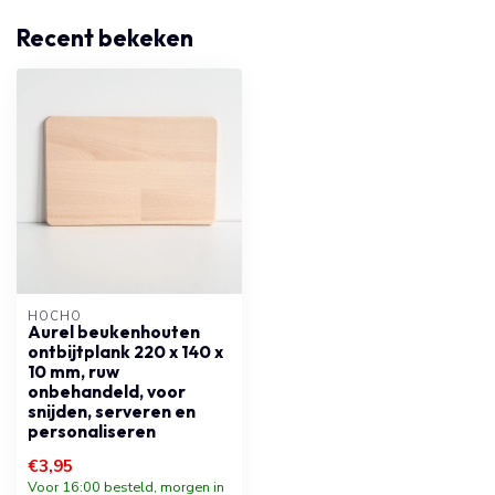
Recent bekeken
HOCHO
Aurel beukenhouten
ontbijtplank 220 x 140 x
10 mm, ruw
onbehandeld, voor
snijden, serveren en
personaliseren
€3,95
Voor 16:00 besteld, morgen in