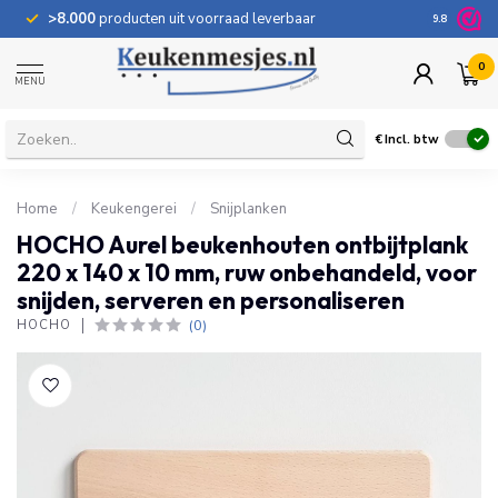
>8.000
producten uit voorraad leverbaar
100 dage
9.8
0
MENU
€
Incl. btw
Home
/
Keukengerei
/
Snijplanken
HOCHO Aurel beukenhouten ontbijtplank
220 x 140 x 10 mm, ruw onbehandeld, voor
snijden, serveren en personaliseren
(0)
HOCHO