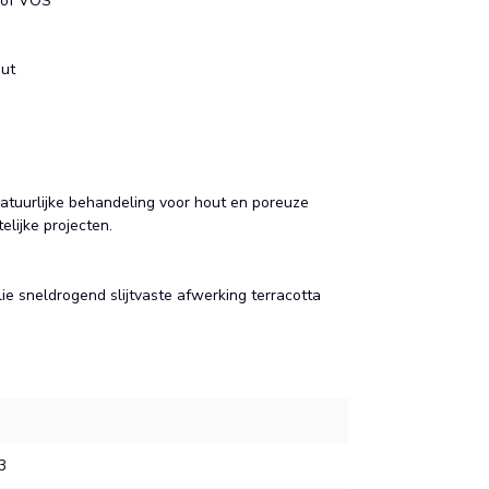
n of VOS
out
atuurlijke behandeling voor hout en poreuze
elijke projecten.
lie sneldrogend slijtvaste afwerking terracotta
3