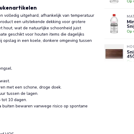
Op 
eukenartikelen
n volledig uitgehard, afhankelijk van temperatuur
MAT
Mi
t product een uitstekende dekking voor grotere
Sni
t hout, wat de natuurlijke schoonheid juist
Op 
mate geschikt voor houten items die dagelijks
bij opslag in een koele, donkere omgeving tussen
HO
Sni
450
Op 
ngsel.
DÉ
kwast.
Br
– n
eren met een schone, droge doek.
Op 
uur tussen de lagen.
 tot 10 dagen.
na buiten bewaren vanwege risico op spontane