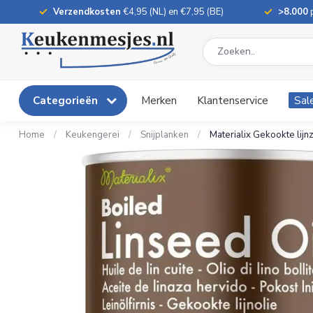
Verzendkosten
€4,95 (NL) en €7,95 (BE)
>8.000
p
Categorieën
Merken
Klantenservice
Sal
Home
/
Keukengerei
/
Snijplanken
/
Materialix Gekookte lijn