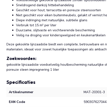
Voedselveilige gekookte lijnzaadolie zonder oplosmiddele
Sneldrogend dankzij hittebehandeling
Geschikt voor hout, terracotta en poreuze steensoorten
Niet geschikt voor eiken buitenmeubels, gelakt of vernist h
Diepe indringing met natuurlijke, subtiele glans
Verbruik tot 15 m² per liter
Duurzame, slijtvaste en vochtwerende bescherming
Veilig na droging voor kinderspeelgoed en keukenartikelen
Deze gekookte lijnzaadolie biedt een complete, betrouwbare en n
materialen, ideaal voor zowel huiselijke toepassingen als ambacht
Zoekwoorden:
gekookte lijnzaadolie voedselveilig houtbescherming natuurlijke o
poreuze steen impregnering 1 liter
Specificaties
Artikelnummer
MAT-20301-3
EAN Code
590307627044