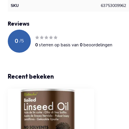
SKU
63753009962
Reviews
0
/
5
0
sterren op basis van
0
beoordelingen
Recent bekeken