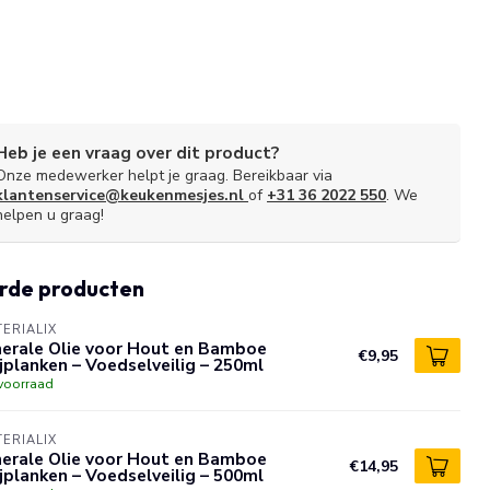
Heb je een vraag over dit product?
Onze medewerker helpt je graag. Bereikbaar via
klantenservice@keukenmesjes.nl
of
+31 36 2022 550
. We
helpen u graag!
rde producten
ERIALIX
nerale Olie voor Hout en Bamboe
€9,95
jplanken – Voedselveilig – 250ml
voorraad
ERIALIX
nerale Olie voor Hout en Bamboe
€14,95
jplanken – Voedselveilig – 500ml