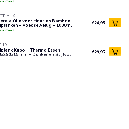
voorraad
ERIALIX
nerale Olie voor Hout en Bamboe
€24,95
jplanken – Voedselveilig – 1000ml
voorraad
CHO
jplank Kubo – Thermo Essen –
€29,95
x250x15 mm – Donker en Stijlvol
voorraad
GLON
oodplank met kruimelvanger – acaciahout
€76,50
atuurlijk en praktisch – 41,2x22,8 cm
voorraad