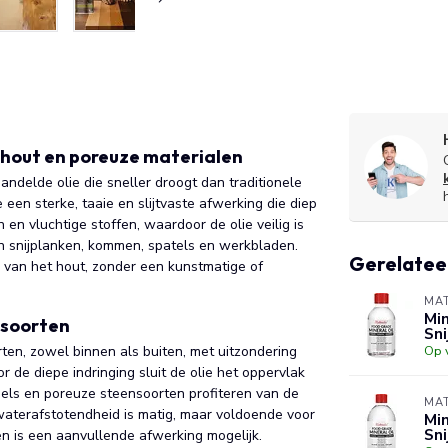
 hout en poreuze materialen
delde olie die sneller droogt dan traditionele
een sterke, taaie en slijtvaste afwerking die diep
n en vluchtige stoffen, waardoor de olie veilig is
n snijplanken, kommen, spatels en werkbladen.
Gerelatee
ng van het hout, zonder een kunstmatige of
MAT
Mi
nsoorten
Sni
rten, zowel binnen als buiten, met uitzondering
Op 
 de diepe indringing sluit de olie het oppervlak
gels en poreuze steensoorten profiteren van de
MAT
terafstotendheid is matig, maar voldoende voor
Mi
Sni
en is een aanvullende afwerking mogelijk.