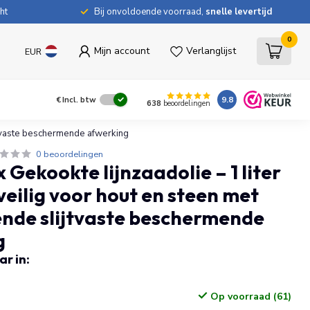
ht
Bij onvoldoende voorraad,
snelle levertijd
0
Mijn account
Verlanglijst
EUR
9.8
€
Incl. btw
638
beoordelingen
ijtvaste beschermende afwerking
0 beoordelingen
 Gekookte lijnzaadolie – 1 liter
veilig voor hout en steen met
nde slijtvaste beschermende
g
r in:
Op voorraad (61)