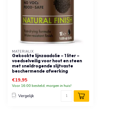
MATERIALIX
Gekookte lijnzaadolie – 1 liter –
voedselveilig voor hout en steen
met sneldrogende slijtvaste
beschermende afwerking
€19,95
Voor 16:00 besteld, morgen in huis!
Vergelijk