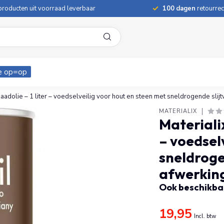
roducten uit voorraad leverbaar
100 dagen
retourrec
e op=op
zaadolie – 1 liter – voedselveilig voor hout en steen met sneldrogende sl
MATERIALIX
Materialix
– voedsel
sneldroge
afwerkin
Ook beschikbaa
19,95
Incl. btw