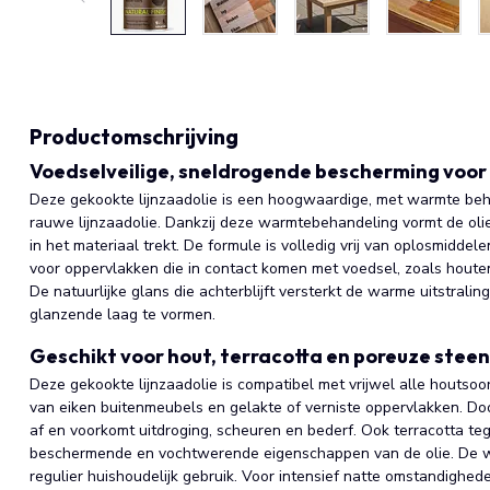
Productomschrijving
Voedselveilige, sneldrogende bescherming voor
Deze gekookte lijnzaadolie is een hoogwaardige, met warmte behan
rauwe lijnzaadolie. Dankzij deze warmtebehandeling vormt de olie 
in het materiaal trekt. De formule is volledig vrij van oplosmiddele
voor oppervlakken die in contact komen met voedsel, zoals houte
De natuurlijke glans die achterblijft versterkt de warme uitstrali
glanzende laag te vormen.
Geschikt voor hout, terracotta en poreuze stee
Deze gekookte lijnzaadolie is compatibel met vrijwel alle houtsoo
van eiken buitenmeubels en gelakte of verniste oppervlakken. Door
af en voorkomt uitdroging, scheuren en bederf. Ook terracotta te
beschermende en vochtwerende eigenschappen van de olie. De wa
regulier huishoudelijk gebruik. Voor intensief natte omstandighed