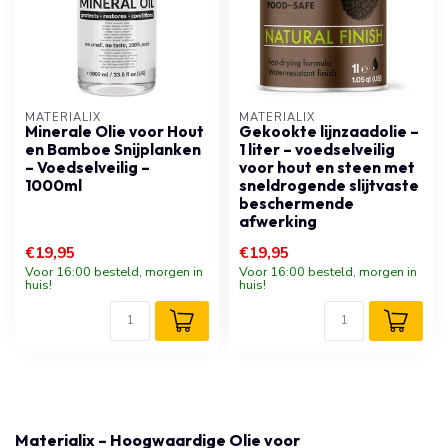
MATERIALIX
MATERIALIX
Minerale Olie voor Hout
Gekookte lijnzaadolie –
en Bamboe Snijplanken
1 liter – voedselveilig
– Voedselveilig –
voor hout en steen met
1000ml
sneldrogende slijtvaste
beschermende
afwerking
€19,95
€19,95
Voor 16:00 besteld, morgen in
Voor 16:00 besteld, morgen in
huis!
huis!
Materialix – Hoogwaardige Olie voor