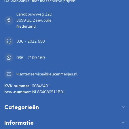
De webwinkel met messcherpe prijzen
Landbouwweg 22D
3899 BE Zeewolde
Nederland
036 - 2022 550
036 - 2100 160
klantenservice@keukenmesjes.nl
KVK nummer:
60849401
btw-nummer:
NL854086511B01
Categorieën
Informatie